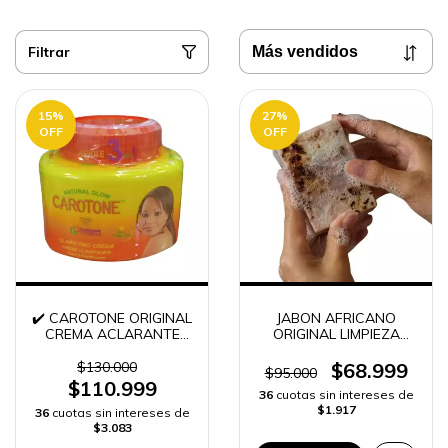
Filtrar
15
%
27
%
OFF
OFF
✔️ CAROTONE ORIGINAL
JABON AFRICANO
CREMA ACLARANTE
ORIGINAL LIMPIEZA
COLOMBIA | ENVÍO
PROFUNDA 100g |
RÁPIDO
ENVÍO RÁPIDO -
$130.000
$68.999
$95.000
$110.999
36
cuotas sin intereses de
$1.917
36
cuotas sin intereses de
$3.083