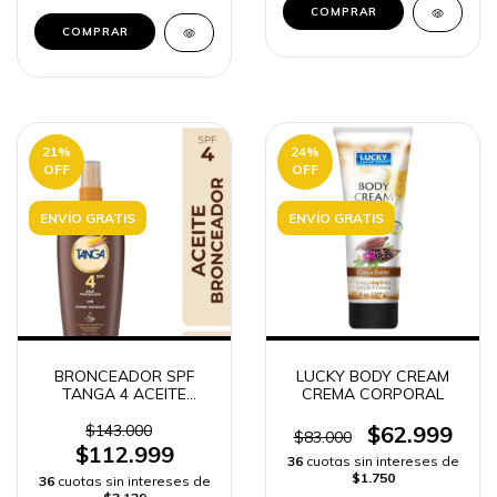
COMPRAR
21
%
24
%
OFF
OFF
ENVÍO GRATIS
ENVÍO GRATIS
BRONCEADOR SPF
LUCKY BODY CREAM
TANGA 4 ACEITE
CREMA CORPORAL
RECAMIER 250ML
$143.000
$62.999
$83.000
$112.999
36
cuotas sin intereses de
$1.750
36
cuotas sin intereses de