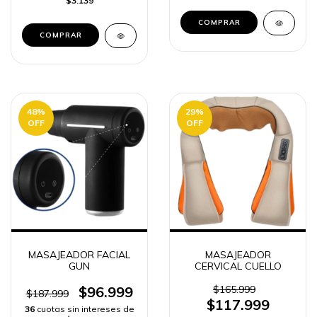
$3.139
COMPRAR
COMPRAR
48
%
29
%
OFF
OFF
MASAJEADOR FACIAL
MASAJEADOR
GUN
CERVICAL CUELLO
$96.999
$165.999
$187.999
$117.999
36
cuotas sin intereses de