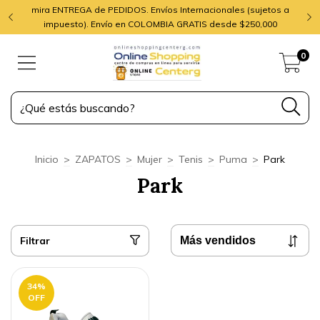
mira ENTREGA de PEDIDOS. Envíos Internacionales (sujetos a
impuesto). Envío en COLOMBIA GRATIS desde $250,000
0
Inicio
>
ZAPATOS
>
Mujer
>
Tenis
>
Puma
>
Park
Park
Filtrar
34
%
OFF