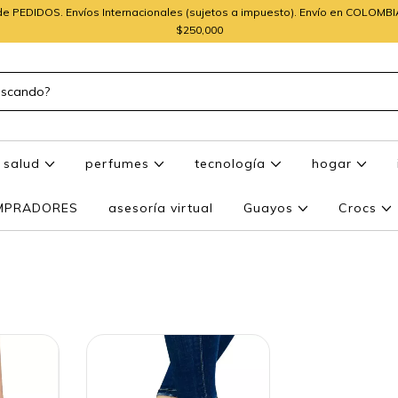
e PEDIDOS. Envíos Internacionales (sujetos a impuesto). Envío en COLOMB
$250,000
salud
perfumes
tecnología
hogar
OMPRADORES
asesoría virtual
Guayos
Crocs