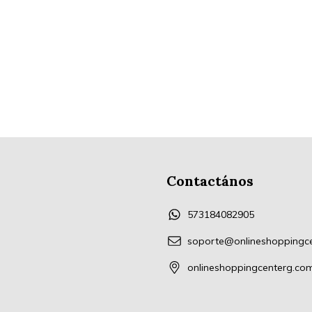
Contactános
573184082905
soporte@onlineshoppingc
onlineshoppingcenterg.co