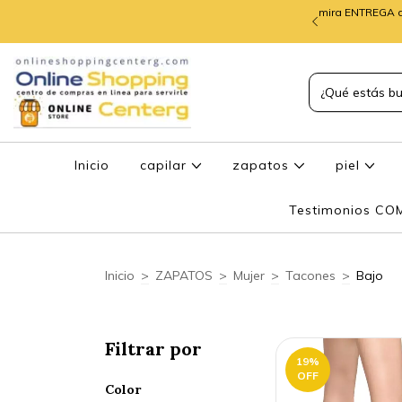
mira ENTREGA d
TREGA de PEDIDOS
Inicio
capilar
zapatos
piel
Testimonios C
Inicio
>
ZAPATOS
>
Mujer
>
Tacones
>
Bajo
Filtrar por
19
%
OFF
Color