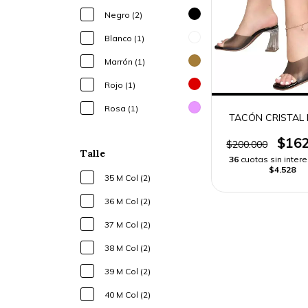
Negro (2)
Blanco (1)
Marrón (1)
Rojo (1)
Rosa (1)
TACÓN CRISTAL 
$162
$200.000
Talle
36
cuotas sin inter
$4.528
35 M Col (2)
36 M Col (2)
37 M Col (2)
38 M Col (2)
39 M Col (2)
40 M Col (2)