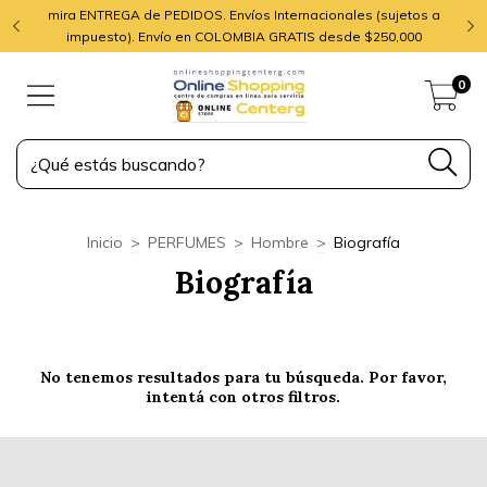
mira ENTREGA de PEDIDOS. Envíos Internacionales (sujetos a
impuesto). Envío en COLOMBIA GRATIS desde $250,000
0
Inicio
>
PERFUMES
>
Hombre
>
Biografía
Biografía
No tenemos resultados para tu búsqueda. Por favor,
intentá con otros filtros.