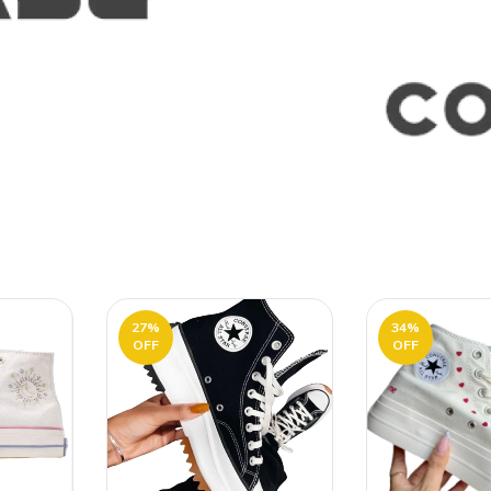
27
%
34
%
OFF
OFF