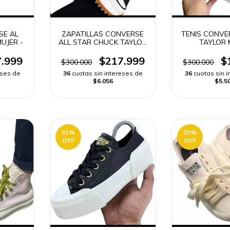
SE AL
ZAPATILLAS CONVERSE
TENIS CONVE
UJER -
ALL STAR CHUCK TAYLOR
TAYLOR 
PLATAFORMA MUJER
.999
$217.999
$
$300.000
$300.000
eses de
36
cuotas sin intereses de
36
cuotas sin 
$6.056
$5.5
31
%
32
%
OFF
OFF