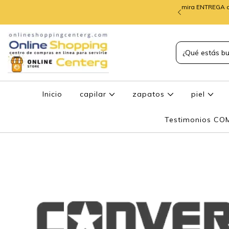
mira ENTREGA d
TREGA de PEDIDOS
Inicio
capilar
zapatos
piel
Testimonios C