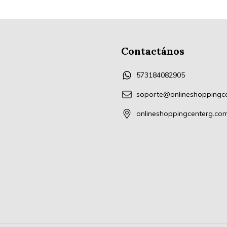
Contactános
573184082905
soporte@onlineshoppingc
onlineshoppingcenterg.co