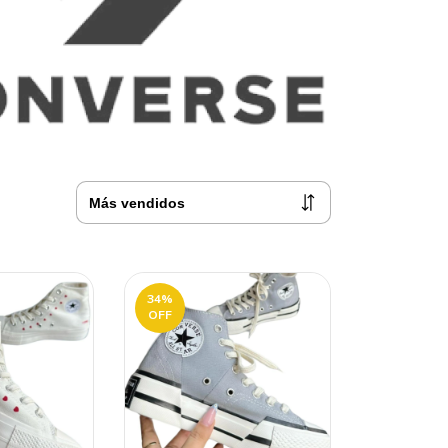
34
%
OFF