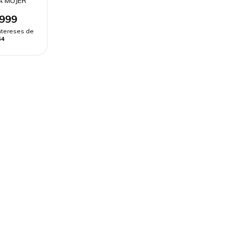
A MUJER
.999
intereses de
44