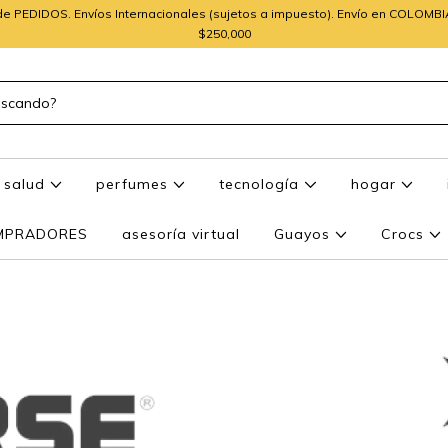
e PEDIDOS. Envíos Internacionales (sujetos a impuesto). Envío en COLOMB
$250,000
salud
perfumes
tecnología
hogar
OMPRADORES
asesoría virtual
Guayos
Crocs