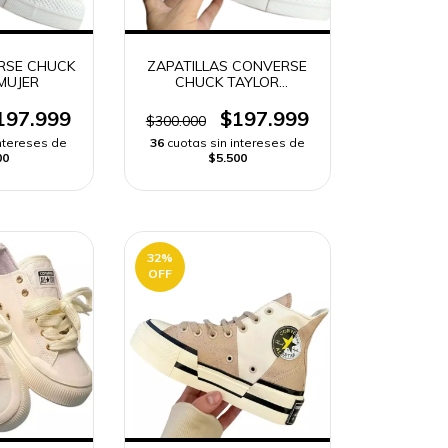
RSE CHUCK
ZAPATILLAS CONVERSE
MUJER
CHUCK TAYLOR
PLATAFORMA MUJER
197.999
$197.999
$300.000
intereses de
36
cuotas sin intereses de
00
$5.500
32
%
OFF