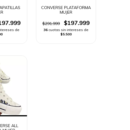
APATILLAS
CONVERSE PLATAFORMA
ER
MUJER
197.999
$197.999
$291.999
intereses de
36
cuotas sin intereses de
00
$5.500
ERSE ALL