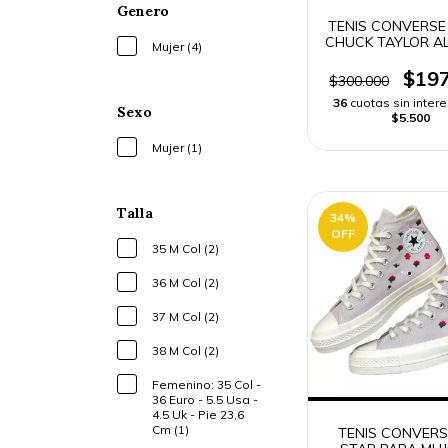
Genero
TENIS CONVERSE
CHUCK TAYLOR AL
Mujer (4)
$197
$300.000
36
cuotas sin inter
Sexo
$5.500
Mujer (1)
Talla
34
%
OFF
35 M Col (2)
36 M Col (2)
37 M Col (2)
38 M Col (2)
Femenino: 35 Col -
36 Euro - 5.5 Usa -
4.5 Uk - Pie 23,6
Cm (1)
TENIS CONVERS