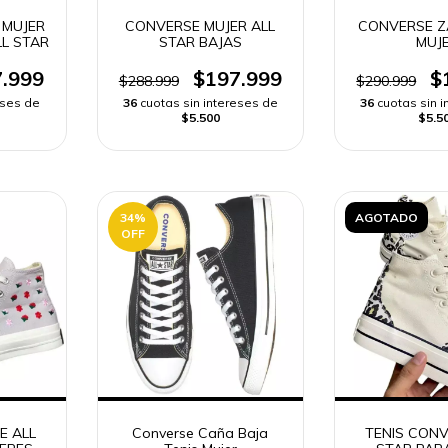
 MUJER
CONVERSE MUJER ALL
CONVERSE Z
L STAR
STAR BAJAS
MUJ
.999
$197.999
$
$288.999
$290.999
eses de
36
cuotas sin intereses de
36
cuotas sin 
$5.500
$5.5
34
%
AGOTADO
OFF
E ALL
Converse Caña Baja
TENIS CONV