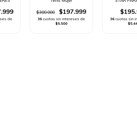
JERES
Tenis Mujer
STAR PAR
.999
$197.999
$195
$300.000
eses de
36
cuotas sin intereses de
36
cuotas sin 
$5.500
$5.4