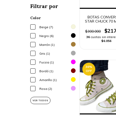
Filtrar por
BOTAS CONVER
Color
STAR CHUCK 70 M
Beige (7)
$217
$300.000
Negro (6)
36
cuotas sin inter
$6.056
Marrón (1)
Gris (1)
Fucsia (1)
34
%
OFF
Bordó (1)
Amarillo (1)
Rosa (2)
VER TODOS