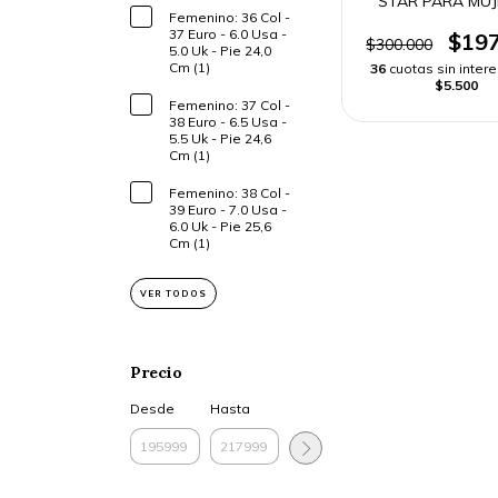
STAR PARA MU
Femenino: 36 Col -
37 Euro - 6.0 Usa -
$197
$300.000
5.0 Uk - Pie 24,0
Cm (1)
36
cuotas sin inter
$5.500
Femenino: 37 Col -
38 Euro - 6.5 Usa -
5.5 Uk - Pie 24,6
Cm (1)
Femenino: 38 Col -
39 Euro - 7.0 Usa -
6.0 Uk - Pie 25,6
Cm (1)
VER TODOS
Precio
Desde
Hasta