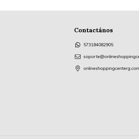
Contactános
573184082905
soporte@onlineshoppingc
onlineshoppingcenterg.co