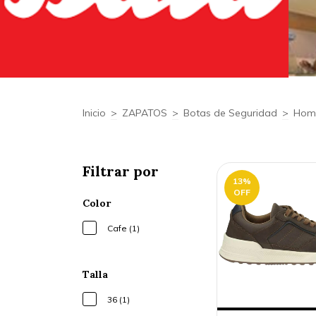
Inicio
>
ZAPATOS
>
Botas de Seguridad
>
Hom
Filtrar por
13
%
OFF
Color
Cafe (1)
Talla
36 (1)