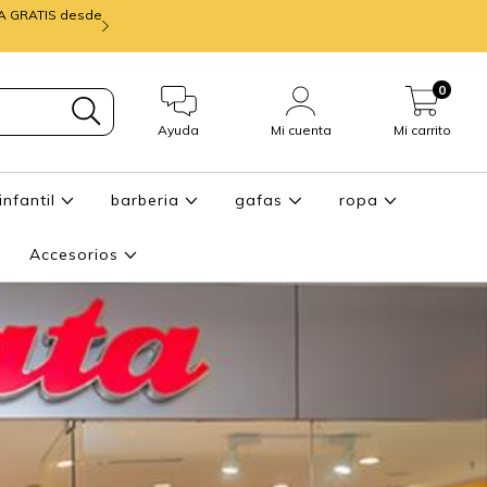
IA GRATIS desde
mira ENTREGA de
0
Ayuda
Mi cuenta
Mi carrito
infantil
barberia
gafas
ropa
Accesorios