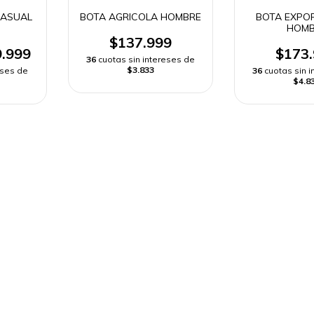
CASUAL
BOTA AGRICOLA HOMBRE
BOTA EXPO
HOMB
$137.999
.999
$173
36
cuotas sin intereses de
$3.833
eses de
36
cuotas sin 
$4.8