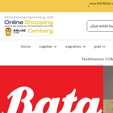
mira ENTREGA d
TREGA de PEDIDOS
Inicio
capilar
zapatos
piel
Testimonios C