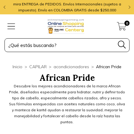
mira ENTREGA de PEDIDOS. Envíos Internacionales (sujetos a
impuesto). Envío en COLOMBIA GRATIS desde $250,000
0
Inicio
>
CAPILAR
>
acondicionadores
>
African Pride
African Pride
Descubre los mejores acondicionadores de la marca African
Pride, diseñados especialmente para hidratar, nutrir y definir todo
tipo de cabello, especialmente cabellos rizados, afro y secos.
Sus fórmulas enriquecidas con aceites naturales como coco, oliva
y manteca de karité ayudan a restaurar la suavidad, mejorar la
manejabilidad y fortalecer el cabello desde la raíz hasta las
puntas.