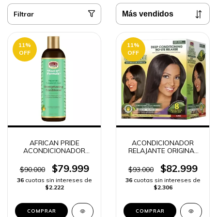
Filtrar
11
%
11
%
OFF
OFF
AFRICAN PRIDE
ACONDICIONADOR
ACONDICIONADOR
RELAJANTE ORIGINAL
FEEL IT FORMULA -
AFRICAN PRIDE
COLOMBIA | ENVÍO
$79.999
$82.999
$90.000
$93.000
RÁPIDO -
36
cuotas sin intereses de
36
cuotas sin intereses de
$2.222
$2.306