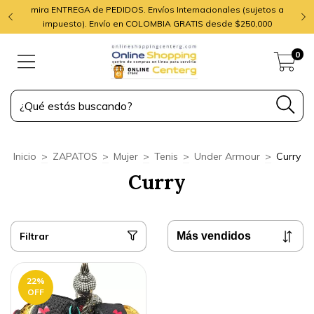
mira ENTREGA de PEDIDOS. Envíos Internacionales (sujetos a
impuesto). Envío en COLOMBIA GRATIS desde $250,000
0
Inicio
>
ZAPATOS
>
Mujer
>
Tenis
>
Under Armour
>
Curry
Curry
Filtrar
22
%
OFF