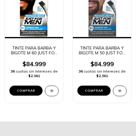
TINTE PARA BARBA Y
TINTE PARA BARBA Y
BIGOTE M 60 JUST FOR
BIGOTE M 50 JUST FOR
MEN NEGRO
MEN MARRON OSCURO
AZABACHE
$84.999
$84.999
36
cuotas sin intereses de
36
cuotas sin intereses de
$2.361
$2.361
COMPRAR
COMPRAR