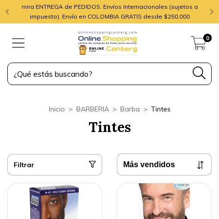
mira ENTREGA de PEDIDOS. Envíos Internacionales (sujetos a
impuesto). Envío en COLOMBIA GRATIS desde $250,000
0
Inicio
>
BARBERIA
>
Barba
>
Tintes
Tintes
Filtrar