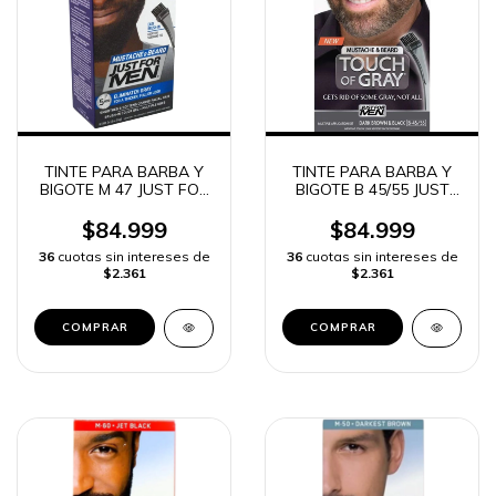
TINTE PARA BARBA Y
TINTE PARA BARBA Y
BIGOTE M 47 JUST FOR
BIGOTE B 45/55 JUST
MEN MARRON OSCURO
FOR MEN MARRON
INTENSO
OSCURO NEGRIO
$84.999
$84.999
36
cuotas sin intereses de
36
cuotas sin intereses de
$2.361
$2.361
COMPRAR
COMPRAR