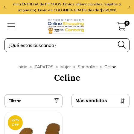
mira ENTREGA de PEDIDOS. Envíos Internacionales (sujetos a
impuesto). Envío en COLOMBIA GRATIS desde $250,000
0
Inicio
>
ZAPATOS
>
Mujer
>
Sandalias
>
Celine
Celine
Filtrar
27
%
OFF