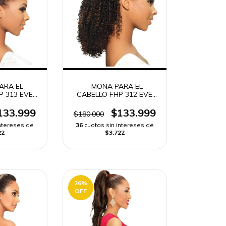
ARA EL
- MOÑA PARA EL
P 313 EVE
CABELLO FHP 312 EVE
 BLANCA
HAIR CASA BLANCA
ING -
DRAWSTRING -
133.999
$133.999
$180.000
intereses de
36
cuotas sin intereses de
22
$3.722
26
%
OFF