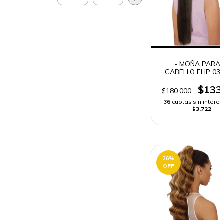
- MOÑA PARA
CABELLO FHP 03
HAIR CASA BL
DRAWSTRING
$133
$180.000
36
cuotas sin inter
$3.722
26
%
OFF