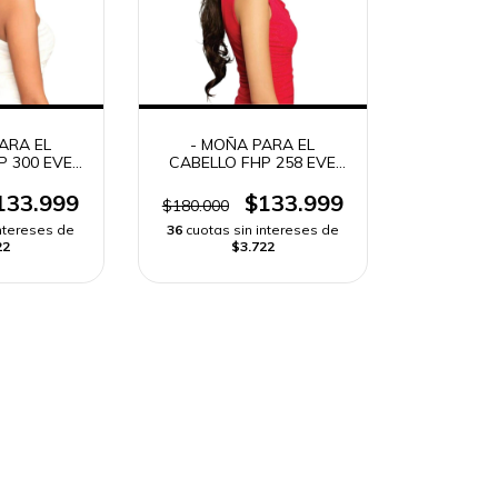
ARA EL
- MOÑA PARA EL
P 300 EVE
CABELLO FHP 258 EVE
 BLANCA
HAIR CASA BLANCA
ING -
DRAWSTRING -
133.999
$133.999
$180.000
intereses de
36
cuotas sin intereses de
22
$3.722