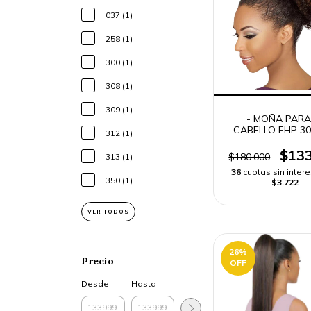
037 (1)
258 (1)
300 (1)
308 (1)
309 (1)
- MOÑA PARA
CABELLO FHP 30
312 (1)
HAIR CASA BL
DRAWSTRING
$133
$180.000
313 (1)
36
cuotas sin inter
350 (1)
$3.722
VER TODOS
26
%
Precio
OFF
Desde
Hasta