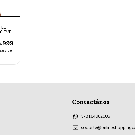
 EL
0 EVE
ANCA
LONG
.999
eses de
Contactános
573184082905
soporte@onlineshoppingc