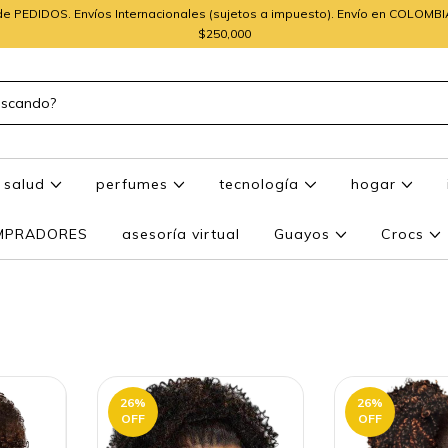
e PEDIDOS. Envíos Internacionales (sujetos a impuesto). Envío en COLOMB
$250,000
salud
perfumes
tecnología
hogar
OMPRADORES
asesoría virtual
Guayos
Crocs
26
%
26
%
OFF
OFF