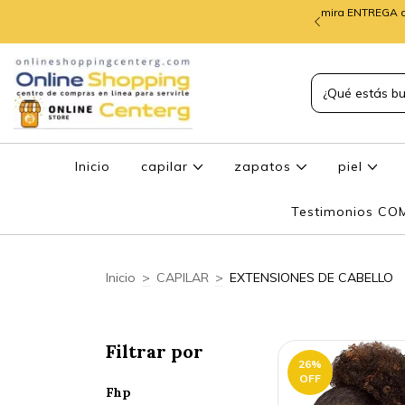
mira ENTREGA d
TREGA de PEDIDOS
Inicio
capilar
zapatos
piel
Testimonios C
Inicio
>
CAPILAR
>
EXTENSIONES DE CABELLO
Filtrar por
26
%
OFF
Fhp