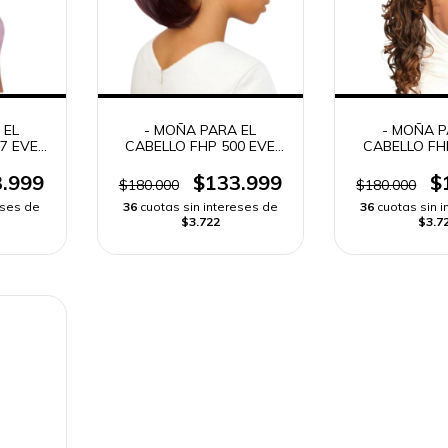
 EL
- MOÑA PARA EL
- MOÑA P
7 EVE
CABELLO FHP 500 EVE
CABELLO FH
ANCA
HAIR CASA BLANCA
HAIR CASA
 -
DRAWSTRING -
DRAWSTR
.999
$133.999
$
$180.000
$180.000
eses de
36
cuotas sin intereses de
36
cuotas sin 
$3.722
$3.7