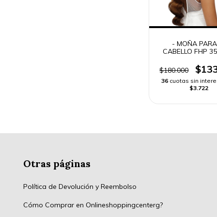
- MOÑA PARA
CABELLO FHP 35
HAIR CASA BL
DRAWSTRING 
$133
$180.000
WAVES -
36
cuotas sin inter
$3.722
Otras páginas
Política de Devolución y Reembolso
Cómo Comprar en Onlineshoppingcenterg?