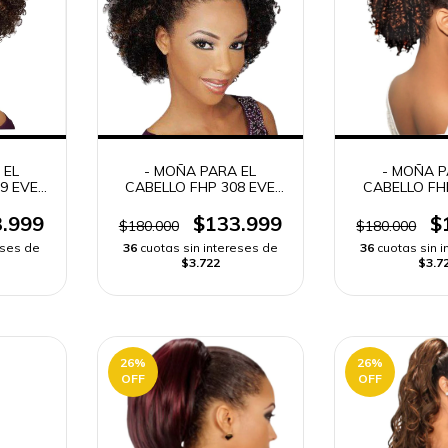
 EL
- MOÑA PARA EL
- MOÑA P
9 EVE
CABELLO FHP 308 EVE
CABELLO FH
ANCA
HAIR CASA BLANCA
HAIR CASA
 -
DRAWSTRING -
DRAWSTR
.999
$133.999
$
$180.000
$180.000
eses de
36
cuotas sin intereses de
36
cuotas sin 
$3.722
$3.7
26
%
26
%
OFF
OFF