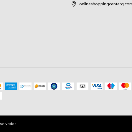
onlineshoppingcenterg.co
servados.