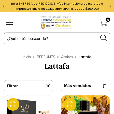
mira ENTREGA de PEDIDOS. Envíos Internacionales (sujetos a
impuesto). Envío en COLOMBIA GRATIS desde $250,000
0
Inicio
>
PERFUMES
>
Arabes
>
Lattafa
Lattafa
Filtrar
23
%
23
%
OFF
OFF