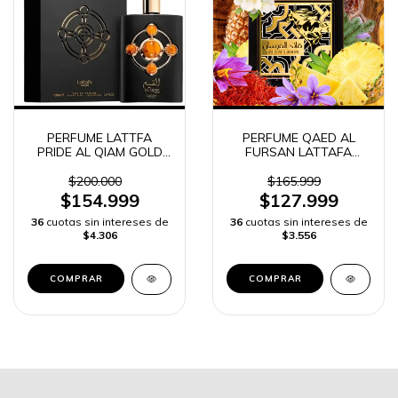
PERFUME LATTFA
PERFUME QAED AL
PRIDE AL QIAM GOLD
FURSAN LATTAFA
HOMBRE | ENVÍO
HOMBRE
RÁPIDO
$200.000
$165.999
$154.999
$127.999
36
cuotas sin intereses de
36
cuotas sin intereses de
$4.306
$3.556
COMPRAR