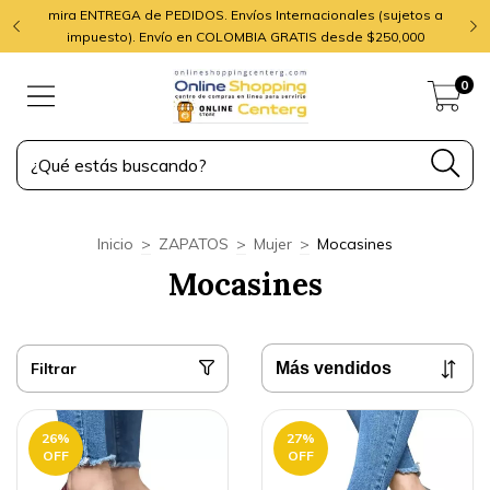
mira ENTREGA de PEDIDOS. Envíos Internacionales (sujetos a
impuesto). Envío en COLOMBIA GRATIS desde $250,000
0
Inicio
>
ZAPATOS
>
Mujer
>
Mocasines
Mocasines
Filtrar
26
%
27
%
OFF
OFF