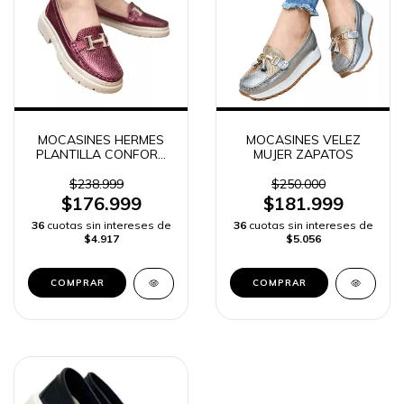
MOCASINES HERMES
MOCASINES VELEZ
PLANTILLA CONFORT
MUJER ZAPATOS
MUJER
$238.999
$250.000
$176.999
$181.999
36
cuotas sin intereses de
36
cuotas sin intereses de
$4.917
$5.056
COMPRAR
COMPRAR