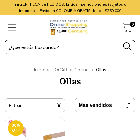
mira ENTREGA de PEDIDOS. Envíos Internacionales (sujetos a
impuesto). Envío en COLOMBIA GRATIS desde $250,000
0
Inicio
>
HOGAR
>
Cocina
>
Ollas
Ollas
Filtrar
30
%
OFF