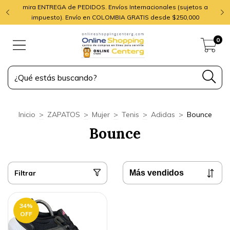
mira ENTREGA de PEDIDOS. Envíos Internacionales (sujetos a
impuesto). Envío en COLOMBIA GRATIS desde $250,000
0
Inicio
>
ZAPATOS
>
Mujer
>
Tenis
>
Adidas
>
Bounce
Bounce
Filtrar
34
%
OFF