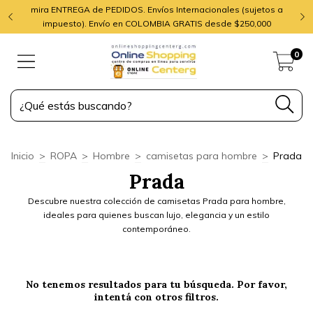
mira ENTREGA de PEDIDOS. Envíos Internacionales (sujetos a
impuesto). Envío en COLOMBIA GRATIS desde $250,000
0
Inicio
>
ROPA
>
Hombre
>
camisetas para hombre
>
Prada
Prada
Descubre nuestra colección de camisetas Prada para hombre,
ideales para quienes buscan lujo, elegancia y un estilo
contemporáneo.
No tenemos resultados para tu búsqueda. Por favor,
intentá con otros filtros.