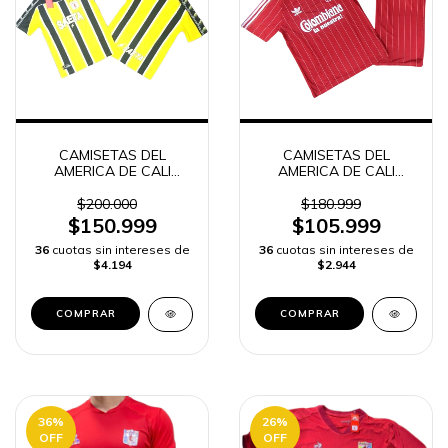
CAMISETAS DEL
CAMISETAS DEL
AMERICA DE CALI
AMERICA DE CALI
SAETA RETRO Y
RETRO HOMBRE
TOPPER
$200.000
$180.999
$150.999
$105.999
36
cuotas sin intereses de
36
cuotas sin intereses de
$4.194
$2.944
COMPRAR
COMPRAR
36
%
26
%
OFF
OFF