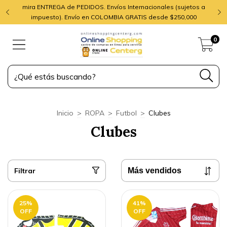
mira ENTREGA de PEDIDOS. Envíos Internacionales (sujetos a
impuesto). Envío en COLOMBIA GRATIS desde $250,000
0
Inicio
>
ROPA
>
Futbol
>
Clubes
Clubes
Filtrar
25
%
41
%
OFF
OFF