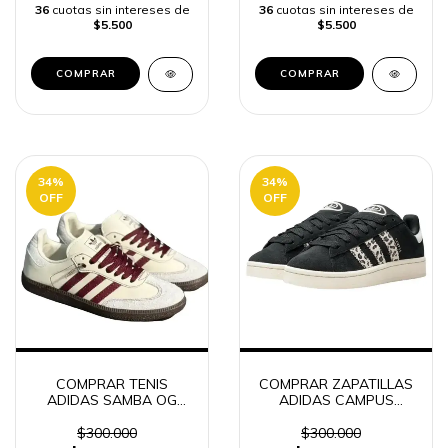
36
cuotas sin intereses de
36
cuotas sin intereses de
$5.500
$5.500
COMPRAR
COMPRAR
34
%
34
%
OFF
OFF
COMPRAR TENIS
COMPRAR ZAPATILLAS
ADIDAS SAMBA OG
ADIDAS CAMPUS
MUJER | ENVÍO RÁPIDO
MUJER | ENVÍO RÁPIDO
$300.000
$300.000