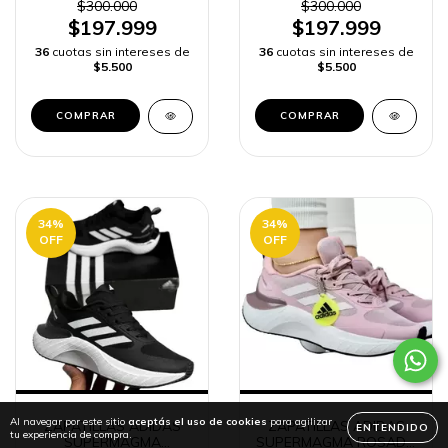
RÁPIDO
RÁPIDO
$300.000
$300.000
$197.999
$197.999
36
cuotas sin intereses de
36
cuotas sin intereses de
$5.500
$5.500
COMPRAR
COMPRAR
34
%
34
%
OFF
OFF
Al navegar por este sitio
aceptás el uso de cookies
para agilizar
ZAPATILLAS ADIDAS
ZAPATILLAS ADIDAS
ENTENDIDO
tu experiencia de compra.
SUPERMAGMA
SUPERMAGMA ROSADA