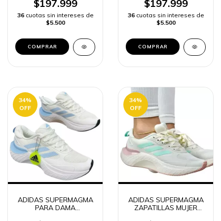
$197.999
$197.999
36
cuotas sin intereses de
36
cuotas sin intereses de
$5.500
$5.500
COMPRAR
COMPRAR
34
%
34
%
OFF
OFF
ADIDAS SUPERMAGMA
ADIDAS SUPERMAGMA
PARA DAMA
ZAPATILLAS MUJER
GARANTIZADA | ENVÍO
GARANTIZADA | ENVÍO