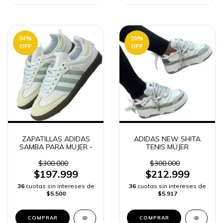
34
%
29
%
OFF
OFF
ZAPATILLAS ADIDAS
ADIDAS NEW SHITA
SAMBA PARA MUJER -
TENIS MUJER
$300.000
$300.000
$197.999
$212.999
36
cuotas sin intereses de
36
cuotas sin intereses de
$5.500
$5.917
COMPRAR
COMPRAR