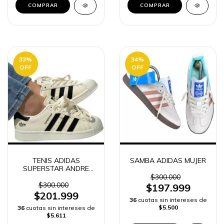
COMPRAR
COMPRAR
33
%
34
%
OFF
OFF
TENIS ADIDAS
SAMBA ADIDAS MUJER
SUPERSTAR ANDRE
SARAIVIA MUJER
$300.000
$300.000
$197.999
$201.999
36
cuotas sin intereses de
$5.500
36
cuotas sin intereses de
$5.611