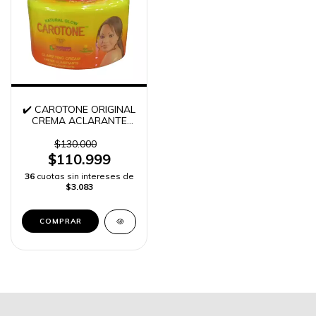
✔️ CAROTONE ORIGINAL
CREMA ACLARANTE
COLOMBIA | ENVÍO
RÁPIDO
$130.000
$110.999
36
cuotas sin intereses de
$3.083
COMPRAR