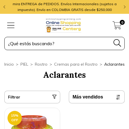
mira ENTREGA de PEDIDOS. Envíos Internacionales (sujetos a
impuesto). Envío en COLOMBIA GRATIS desde $250,000
0
Inicio
>
PIEL
>
Rostro
>
Cremas para el Rostro
>
Aclarantes
Aclarantes
Filtrar
15
%
OFF