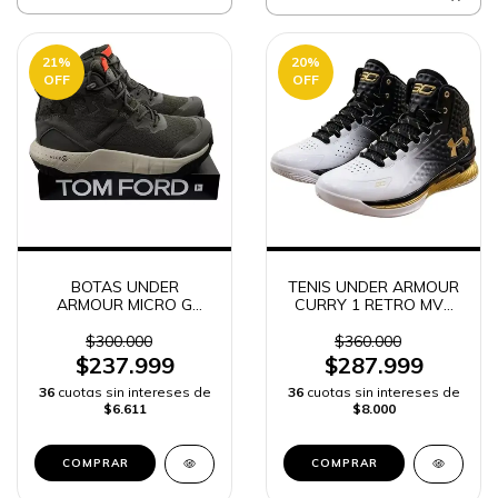
21
%
20
%
OFF
OFF
BOTAS UNDER
TENIS UNDER ARMOUR
ARMOUR MICRO G
CURRY 1 RETRO MVP
VALSETZ MID HOMBRE
HOMBRE | ENVIO
RAPIDO
$300.000
$360.000
$237.999
$287.999
36
cuotas sin intereses de
36
cuotas sin intereses de
$6.611
$8.000
COMPRAR
COMPRAR