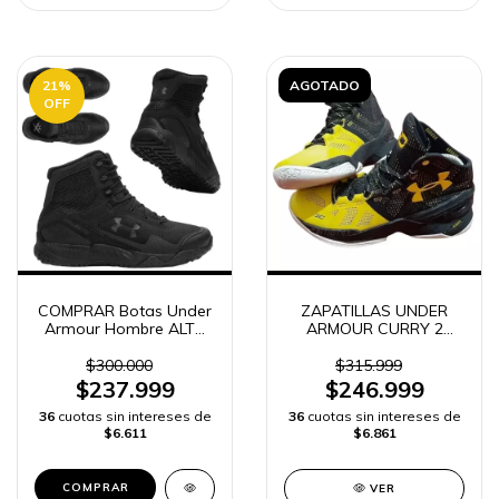
21
%
AGOTADO
OFF
COMPRAR Botas Under
ZAPATILLAS UNDER
Armour Hombre ALTA
ARMOUR CURRY 2
GAMA | ENVÍO RAPIDO
HOMBRE
GARANTIZADA | ENVÍO
$300.000
$315.999
RÁPIDO
$237.999
$246.999
36
cuotas sin intereses de
36
cuotas sin intereses de
$6.611
$6.861
COMPRAR
VER