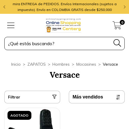
mira ENTREGA de PEDIDOS. Envíos Internacionales (sujetos a
impuesto). Envío en COLOMBIA GRATIS desde $250,000
0
Inicio
>
ZAPATOS
>
Hombres
>
Mocasines
>
Versace
Versace
Filtrar
AGOTADO