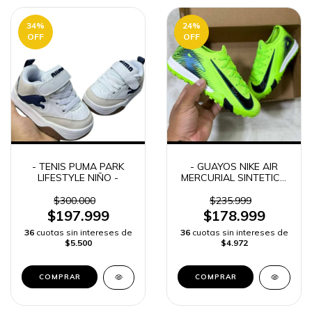
34
%
24
%
OFF
OFF
- TENIS PUMA PARK
- GUAYOS NIKE AIR
LIFESTYLE NIÑO -
MERCURIAL SINTETICA
NIÑO -
$300.000
$235.999
$197.999
$178.999
36
cuotas sin intereses de
36
cuotas sin intereses de
$5.500
$4.972
COMPRAR
COMPRAR