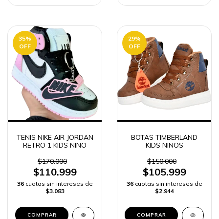
35
%
29
%
OFF
OFF
TENIS NIKE AIR JORDAN
BOTAS TIMBERLAND
RETRO 1 KIDS NIÑO
KIDS NIÑOS
$170.000
$150.000
$110.999
$105.999
36
cuotas sin intereses de
36
cuotas sin intereses de
$3.083
$2.944
COMPRAR
COMPRAR