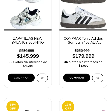
ZAPATILLAS NEW
COMPRAR Tenis Adidas
BALANCE 530 NIÑO
Samba niños ALTA
GAMA | ENVÍO RÁPIDO
$230.999
$230.000
$145.999
$179.999
36
cuotas sin intereses de
36
cuotas sin intereses de
$4.056
$5.000
COMPRAR
COMPRAR
28
%
19
%
OFF
OFF