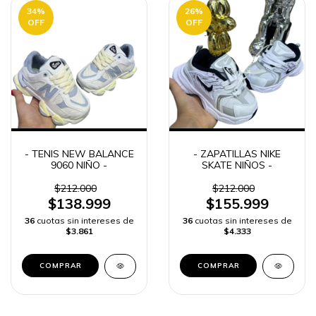
34
%
26
%
OFF
OFF
- TENIS NEW BALANCE
- ZAPATILLAS NIKE
9060 NIÑO -
SKATE NIÑOS -
$212.000
$212.000
$138.999
$155.999
36
cuotas sin intereses de
36
cuotas sin intereses de
$3.861
$4.333
COMPRAR
COMPRAR