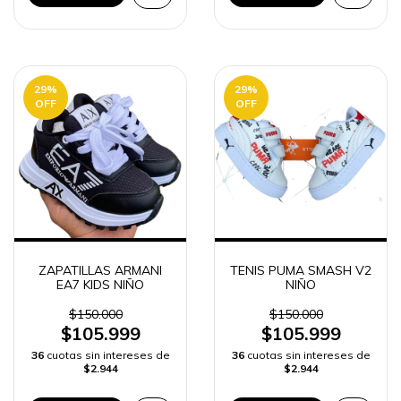
29
%
29
%
OFF
OFF
ZAPATILLAS ARMANI
TENIS PUMA SMASH V2
EA7 KIDS NIÑO
NIÑO
$150.000
$150.000
$105.999
$105.999
36
cuotas sin intereses de
36
cuotas sin intereses de
$2.944
$2.944