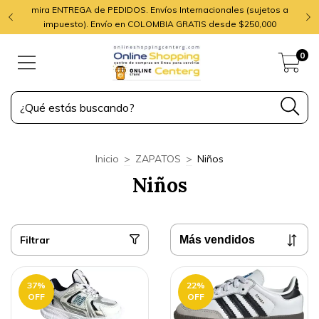
mira ENTREGA de PEDIDOS. Envíos Internacionales (sujetos a
impuesto). Envío en COLOMBIA GRATIS desde $250,000
0
Inicio
>
ZAPATOS
>
Niños
Niños
Filtrar
37
%
22
%
OFF
OFF