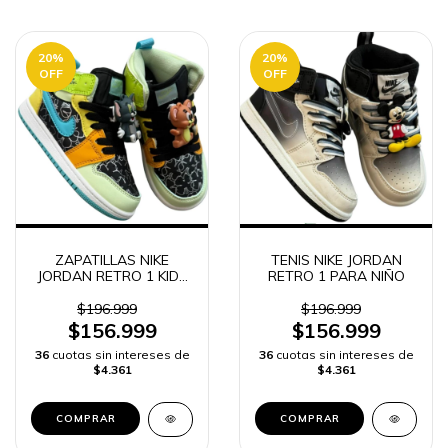
20
%
20
%
OFF
OFF
ZAPATILLAS NIKE
TENIS NIKE JORDAN
JORDAN RETRO 1 KIDS
RETRO 1 PARA NIÑO
SHOES -
$196.999
$196.999
$156.999
$156.999
36
cuotas sin intereses de
36
cuotas sin intereses de
$4.361
$4.361
COMPRAR
COMPRAR