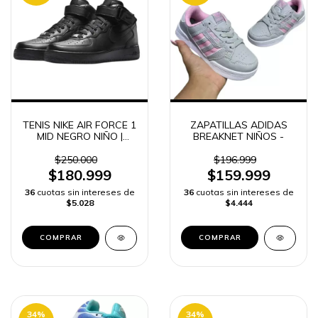
TENIS NIKE AIR FORCE 1
ZAPATILLAS ADIDAS
MID NEGRO NIÑO |
BREAKNET NIÑOS -
ENVÍO RÁPIDO
$250.000
$196.999
$180.999
$159.999
36
cuotas sin intereses de
36
cuotas sin intereses de
$5.028
$4.444
COMPRAR
COMPRAR
34
%
34
%