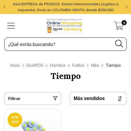
mira ENTREGA de PEDIDOS. Envíos Internacionales (sujetos a
impuesto). Envío en COLOMBIA GRATIS desde $250,000
0
Inicio
>
GUAYOS
>
Hombre
>
Futbol
>
Nike
>
Tiempo
Tiempo
Filtrar
32
%
OFF