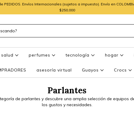
e PEDIDOS. Envíos Internacionales (sujetos a impuesto). Envío en COLOMB
$250,000
salud
perfumes
tecnología
hogar
OMPRADORES
asesoría virtual
Guayos
Crocs
Parlantes
tegoría de parlantes y descubre una amplia selección de equipos 
los gustos y necesidades.