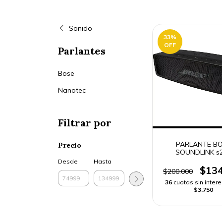
Sonido
33
%
OFF
Parlantes
Bose
Nanotec
Filtrar por
PARLANTE B
Precio
SOUNDLINK s
BLUETOOTH MINI 
Desde
Hasta
ENVÍO RÁPI
$134
$200.000
36
cuotas sin inter
$3.750