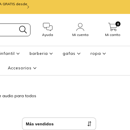
IA GRATIS desde
mira ENTREGA de
0
Ayuda
Mi cuenta
Mi carrito
infantil
barberia
gafas
ropa
Accesorios
de audio para todos