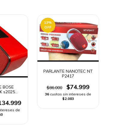
13
%
OFF
PARLANTE NANOTEC NT
P2417
$74.999
E BOSE
$86.000
K s2025
36
cuotas sin intereses de
INI ROJO |
$2.083
APIDO
134.999
intereses de
50