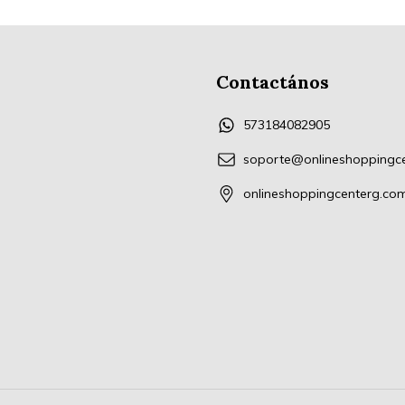
Contactános
573184082905
soporte@onlineshoppingc
onlineshoppingcenterg.co