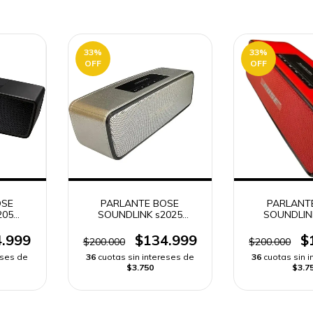
33
%
33
%
OFF
OFF
OSE
PARLANTE BOSE
PARLANT
205
SOUNDLINK s2025
SOUNDLIN
NEGRO |
BLUETOOTH MINI GRIS |
BLUETOOTH M
DO
ENVÍO RÁPIDO
ENVIO R
.999
$134.999
$
$200.000
$200.000
eses de
36
cuotas sin intereses de
36
cuotas sin 
$3.750
$3.7