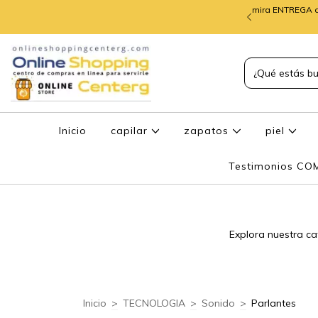
mira ENTREGA d
TREGA de PEDIDOS
Inicio
capilar
zapatos
piel
Testimonios C
Explora nuestra ca
Inicio
>
TECNOLOGIA
>
Sonido
>
Parlantes