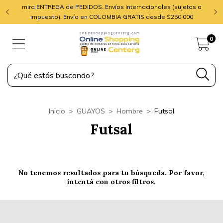
mira ENTREGA de PEDIDOS. Envíos Internacionales (sujetos a
impuesto). Envío en COLOMBIA GRATIS desde $250,000
0
Inicio
>
GUAYOS
>
Hombre
>
Futsal
Futsal
No tenemos resultados para tu búsqueda. Por favor,
intentá con otros filtros.