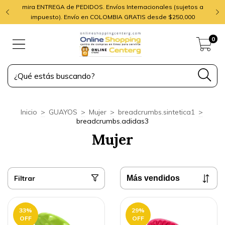
mira ENTREGA de PEDIDOS. Envíos Internacionales (sujetos a
impuesto). Envío en COLOMBIA GRATIS desde $250,000
0
Inicio
>
GUAYOS
>
Mujer
>
breadcrumbs.sintetica1
>
breadcrumbs.adidas3
Mujer
Filtrar
33
%
29
%
OFF
OFF