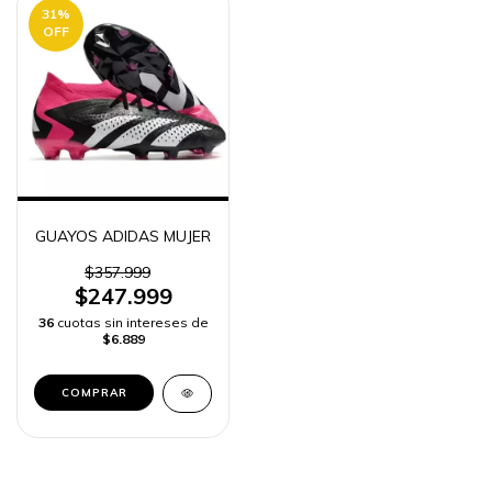
31
%
OFF
GUAYOS ADIDAS MUJER
$357.999
$247.999
36
cuotas sin intereses de
$6.889
COMPRAR