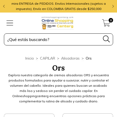
mira ENTREGA de PEDIDOS. Envíos Internacionales (sujetos a
impuesto). Envío en COLOMBIA GRATIS desde $250,000
0
Inicio
>
CAPILAR
>
Alisadoras
>
Ors
Ors
Explora nuestra categoría de cremas alisadoras ORS y encuentra
productos formulados para ayudar a suavizar, nutrir y controlar el
volumen del cabello. Ideales para quienes buscan un acabado
más liso y sedoso sin perder el cuidado capilar. En
Onlineshoppingcenterg encuentras opciones prácticas para
complementar tu rutina de alisado y cuidado diario.