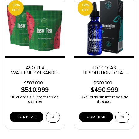
12
%
12
%
OFF
OFF
IASO TEA
TLC GOTAS
WATERMELON SANDÍA
RESOLUTION TOTAL
INSTANTANEO TOTAL
LIFE CHANGES
LIFE CHANGES TLC 50
$583.000
$560.000
SOBRES
$510.999
$490.999
36
cuotas sin intereses de
36
cuotas sin intereses de
$14.194
$13.639