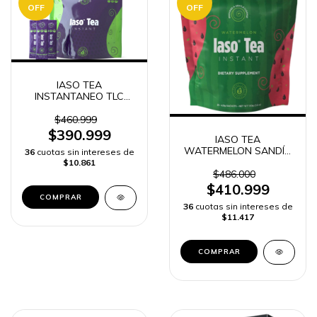
OFF
OFF
IASO TEA
INSTANTANEO TLC
TOTAL LIFE CHANGES
25 sobres
$460.999
$390.999
IASO TEA
WATERMELON SANDÍA
36
cuotas sin intereses de
INSTANTANEO TOTAL
$10.861
LIFE CHANGES TLC 25
$486.000
SOBRES
$410.999
36
cuotas sin intereses de
$11.417