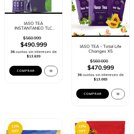
IASO TEA
INSTANTANEO TLC
TOTAL LIFE CHANGES
50 SOBRES
$560.999
$490.999
IASO TEA - Total Life
Changes X5
36
cuotas sin intereses de
$13.639
$560.000
$470.999
36
cuotas sin intereses de
$13.083
12
%
13
%
OFF
OFF