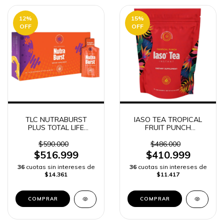
12
%
15
%
OFF
OFF
TLC NUTRABURST
IASO TEA TROPICAL
PLUS TOTAL LIFE
FRUIT PUNCH
CHANGES TOTAL LIFE
INSTANTANEO TOTAL
CHANGES
LIFE CHANGES 25
$590.000
$486.000
SOBRES
$516.999
$410.999
36
cuotas sin intereses de
36
cuotas sin intereses de
$14.361
$11.417