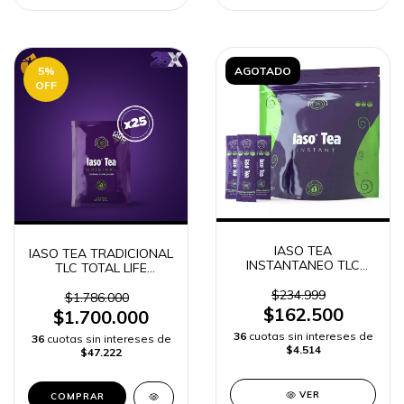
5
%
AGOTADO
OFF
IASO TEA
IASO TEA TRADICIONAL
INSTANTANEO TLC
TLC TOTAL LIFE
TOTAL LIFE CHANGES
CHANGES 25 SOBRES
10 sobres
$234.999
$1.786.000
$162.500
$1.700.000
36
cuotas sin intereses de
36
cuotas sin intereses de
$4.514
$47.222
VER