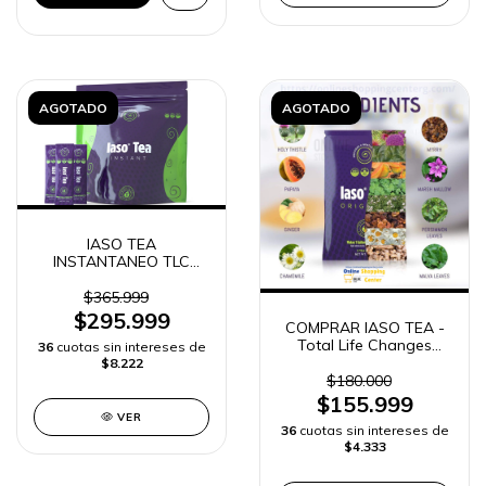
AGOTADO
AGOTADO
IASO TEA
INSTANTANEO TLC
TOTAL LIFE CHANGES
20 sobres
$365.999
$295.999
COMPRAR IASO TEA -
Total Life Changes
36
cuotas sin intereses de
ORIGINAL | ENVIO
$8.222
RAPIDO
$180.000
$155.999
VER
36
cuotas sin intereses de
$4.333