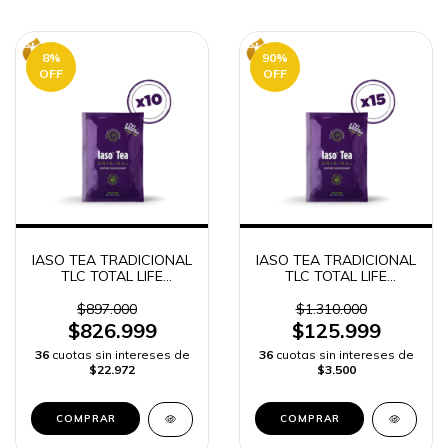
8
%
90
%
OFF
OFF
IASO TEA TRADICIONAL
IASO TEA TRADICIONAL
TLC TOTAL LIFE
TLC TOTAL LIFE
CHANGES 10 SOBRES
CHANGES 15 SOBRES
$897.000
$1.310.000
$826.999
$125.999
36
cuotas sin intereses de
36
cuotas sin intereses de
$22.972
$3.500