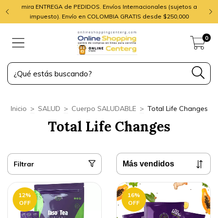
mira ENTREGA de PEDIDOS. Envíos Internacionales (sujetos a
impuesto). Envío en COLOMBIA GRATIS desde $250,000
0
Inicio
>
SALUD
>
Cuerpo SALUDABLE
>
Total Life Changes
Total Life Changes
Filtrar
12
%
16
%
OFF
OFF