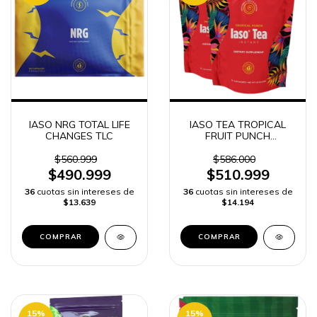
IASO NRG TOTAL LIFE
IASO TEA TROPICAL
CHANGES TLC
FRUIT PUNCH
INSTANTANEO TOTAL
LIFE CHANGES 50
$560.999
$586.000
SOBRES
$490.999
$510.999
36
cuotas sin intereses de
36
cuotas sin intereses de
$13.639
$14.194
15
%
15
%