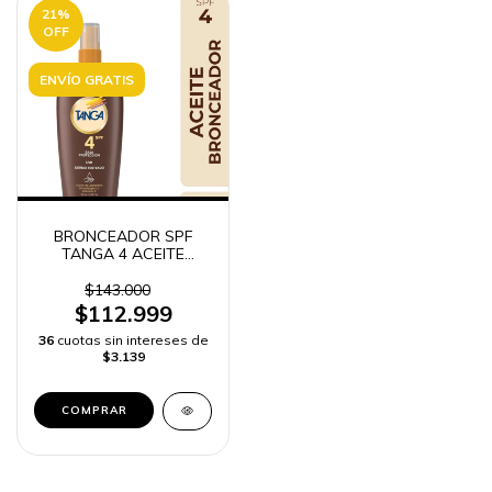
21
%
OFF
ENVÍO GRATIS
BRONCEADOR SPF
TANGA 4 ACEITE
RECAMIER 250ML
$143.000
$112.999
36
cuotas sin intereses de
$3.139
COMPRAR