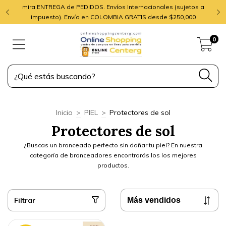
mira ENTREGA de PEDIDOS. Envíos Internacionales (sujetos a
impuesto). Envío en COLOMBIA GRATIS desde $250,000
0
Inicio
>
PIEL
>
Protectores de sol
Protectores de sol
¿Buscas un bronceado perfecto sin dañar tu piel? En nuestra
categoría de bronceadores encontrarás los los mejores
productos.
Filtrar