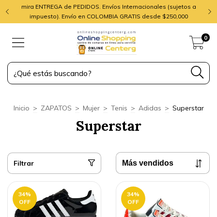
mira ENTREGA de PEDIDOS. Envíos Internacionales (sujetos a
impuesto). Envío en COLOMBIA GRATIS desde $250,000
0
Inicio
>
ZAPATOS
>
Mujer
>
Tenis
>
Adidas
>
Superstar
Superstar
Filtrar
34
%
34
%
OFF
OFF