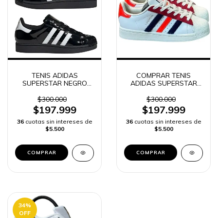
TENIS ADIDAS
COMPRAR TENIS
SUPERSTAR NEGRO
ADIDAS SUPERSTAR
CHAROL MUJER ALTA
MUJER | ENVÍO RÁPIDO
GAMA | ENVÍO RÁPIDO
$300.000
$300.000
$197.999
$197.999
36
cuotas sin intereses de
36
cuotas sin intereses de
$5.500
$5.500
COMPRAR
COMPRAR
34
%
OFF