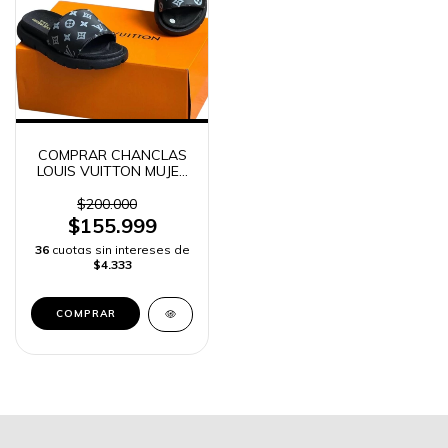
COMPRAR CHANCLAS
LOUIS VUITTON MUJER
ALTA GAMA | ENVIO
RAPIDO
$200.000
$155.999
36
cuotas sin intereses de
$4.333
COMPRAR