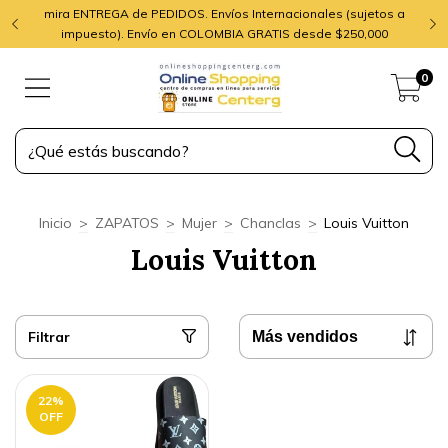
mira ENTREGA de PEDIDOS. Envíos Internacionales (sujetos a
impuesto). Envío en COLOMBIA GRATIS desde $250,000
0
Inicio
>
ZAPATOS
>
Mujer
>
Chanclas
>
Louis Vuitton
Louis Vuitton
Filtrar
22
%
OFF