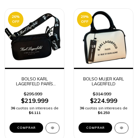
26
%
29
%
OFF
OFF
BOLSO KARL
BOLSO MUJER KARL
LAGERFELD PARÍS
LAGERFELD
MUJER
$295.999
$314.999
$219.999
$224.999
36
cuotas sin intereses de
36
cuotas sin intereses de
$6.111
$6.250
COMPRAR
COMPRAR