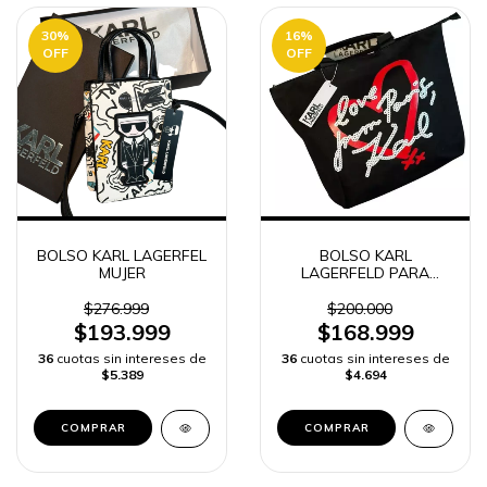
30
%
16
%
OFF
OFF
BOLSO KARL LAGERFEL
BOLSO KARL
MUJER
LAGERFELD PARA
MUJER -
$276.999
$200.000
$193.999
$168.999
36
cuotas sin intereses de
36
cuotas sin intereses de
$5.389
$4.694
COMPRAR
COMPRAR