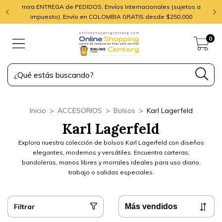
mira ENTREGA de PEDIDOS. Envíos Internacionales (sujetos a
impuesto). Envío en COLOMBIA GRATIS desde $250,000
0
Inicio
>
ACCESORIOS
>
Bolsos
>
Karl Lagerfeld
Karl Lagerfeld
Explora nuestra colección de bolsos Karl Lagerfeld con diseños
elegantes, modernos y versátiles. Encuentra carteras,
bandoleras, manos libres y morrales ideales para uso diario,
trabajo o salidas especiales.
Filtrar