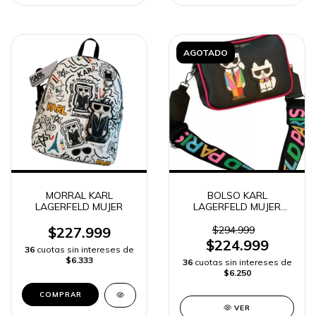
AGOTADO
MORRAL KARL
BOLSO KARL
LAGERFELD MUJER
LAGERFELD MUJER
PARÍS ALTA GAMA |
ENVIO RAPIDO
$227.999
$294.999
$224.999
36
cuotas sin intereses de
$6.333
36
cuotas sin intereses de
$6.250
COMPRAR
VER