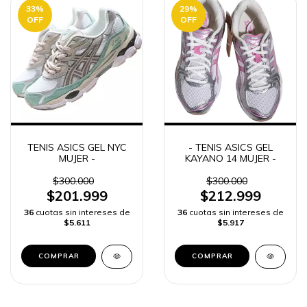
33
%
29
%
OFF
OFF
TENIS ASICS GEL NYC
- TENIS ASICS GEL
MUJER -
KAYANO 14 MUJER -
$300.000
$300.000
$201.999
$212.999
36
cuotas sin intereses de
36
cuotas sin intereses de
$5.611
$5.917
COMPRAR
COMPRAR