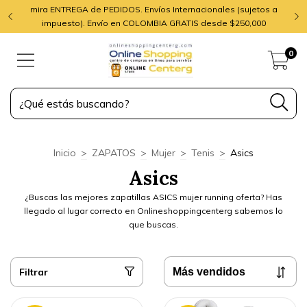
mira ENTREGA de PEDIDOS. Envíos Internacionales (sujetos a
impuesto). Envío en COLOMBIA GRATIS desde $250,000
0
Inicio
>
ZAPATOS
>
Mujer
>
Tenis
>
Asics
Asics
¿Buscas las mejores zapatillas ASICS mujer running oferta? Has
llegado al lugar correcto en Onlineshoppingcenterg sabemos lo
que buscas.
Filtrar