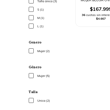
Talla única (3)
$167.99
S (1)
36
cuotas sin inter
M (1)
$4.667
L (1)
Genero
Mujer (2)
Género
Mujer (5)
Talla
Unica (2)