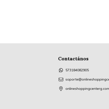
Contactános
573184082905
soporte@onlineshoppingc
onlineshoppingcenterg.co