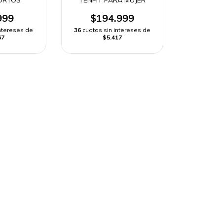
999
$194.999
intereses de
36
cuotas sin intereses de
67
$5.417