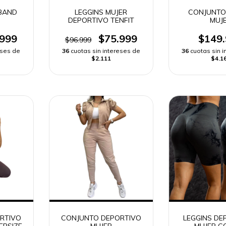
BAND
LEGGINS MUJER
CONJUNTO 
DEPORTIVO TENFIT
MUJ
.999
$75.999
$149
$96.999
eses de
36
cuotas sin intereses de
36
cuotas sin 
$2.111
$4.1
RTIVO
CONJUNTO DEPORTIVO
LEGGINS DE
ERSIZE
MUJER
MUJER C