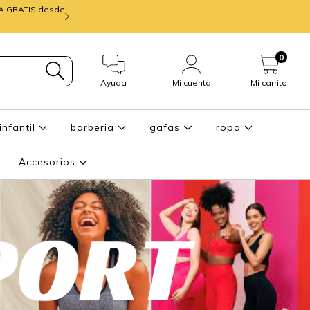
IA GRATIS desde
mira ENTREGA de
0
Ayuda
Mi cuenta
Mi carrito
infantil
barberia
gafas
ropa
Accesorios