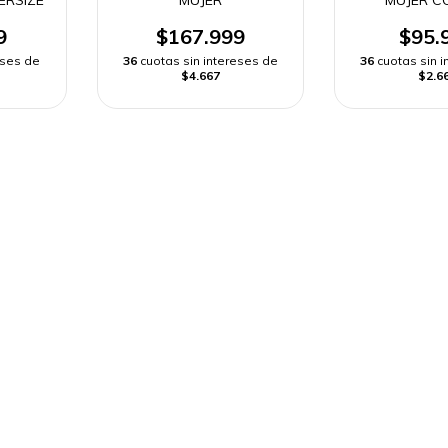
9
$167.999
$95.
eses de
36
cuotas sin intereses de
36
cuotas sin 
$4.667
$2.6