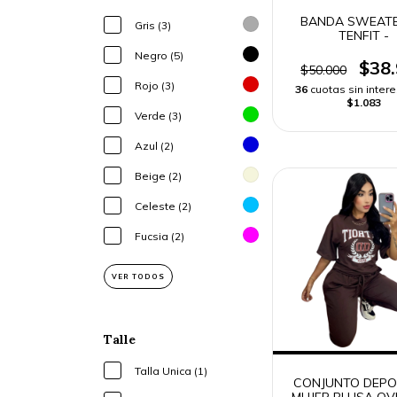
BANDA SWEAT
Gris (3)
TENFIT -
Negro (5)
$38
$50.000
Rojo (3)
36
cuotas sin inter
$1.083
Verde (3)
Azul (2)
Beige (2)
Celeste (2)
Fucsia (2)
VER TODOS
Talle
Talla Unica (1)
CONJUNTO DEPO
MUJER BLUSA OV