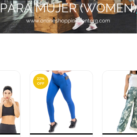
22
%
OFF