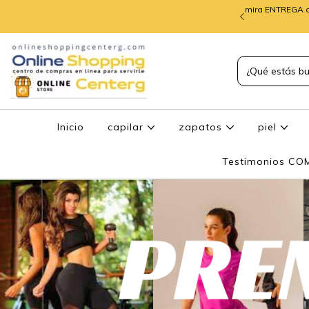
mira ENTREGA d
TREGA de PEDIDOS
Inicio
capilar
zapatos
piel
Testimonios C