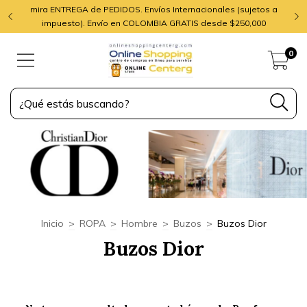
mira ENTREGA de PEDIDOS. Envíos Internacionales (sujetos a
impuesto). Envío en COLOMBIA GRATIS desde $250,000
0
Inicio
>
ROPA
>
Hombre
>
Buzos
>
Buzos Dior
Buzos Dior