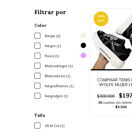
Filtrar por
34
%
OFF
Color
Beige (2)
Negro (1)
Rosa (1)
Blanco/negro (1)
Blanco/rosa (1)
COMPRAR TENIS
WOLFE MUJER | 
Negro/blanco (1)
RAPIDO
$197
$300.000
Negro/gris (1)
36
cuotas sin inter
$5.500
Talla
35 M Col (1)