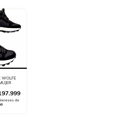
E WOLFE
 MUJER
197.999
intereses de
00