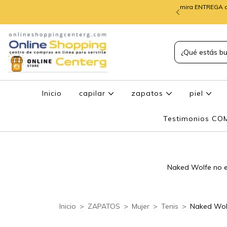
mira ENTREGA d
TREGA de PEDIDOS
Inicio
capilar
zapatos
piel
Testimonios C
Naked Wolfe no es
Inicio
>
ZAPATOS
>
Mujer
>
Tenis
>
Naked Wol