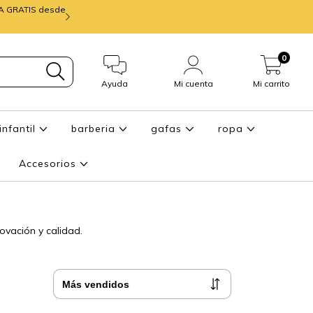
IA GRATIS desde
mira ENTREGA de
0
Ayuda
Mi cuenta
Mi carrito
infantil
barberia
gafas
ropa
Accesorios
ovación y calidad.