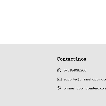
Contactános
573184082905
soporte@onlineshoppingc
onlineshoppingcenterg.co