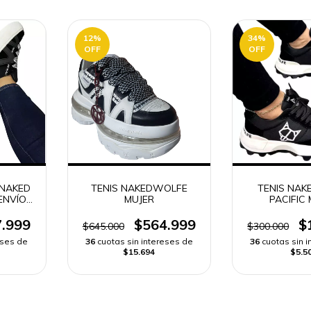
12
%
34
%
OFF
OFF
 NAKED
TENIS NAKEDWOLFE
TENIS NAK
ENVÍO
MUJER
PACIFIC
.999
$564.999
$
$645.000
$300.000
eses de
36
cuotas sin intereses de
36
cuotas sin 
$15.694
$5.5