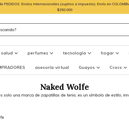
e PEDIDOS. Envíos Internacionales (sujetos a impuesto). Envío en COLOMB
$250,000
salud
perfumes
tecnología
hogar
OMPRADORES
asesoría virtual
Guayos
Crocs
Naked Wolfe
 solo una marca de zapatillas de tenis; es un símbolo de estilo, inn
fe