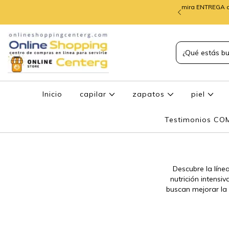
mira ENTREGA d
TREGA de PEDIDOS
Inicio
capilar
zapatos
piel
Testimonios C
Descubre la lín
nutrición intensi
buscan mejorar la 