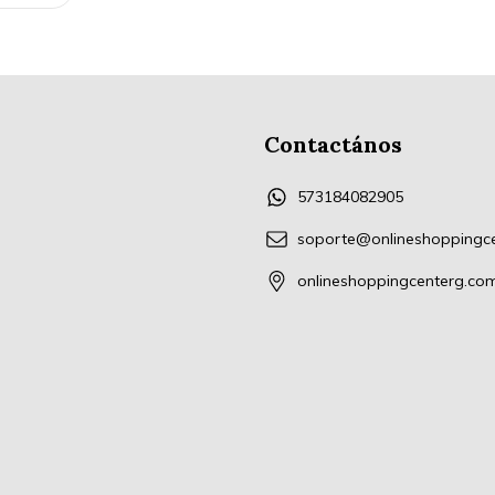
Contactános
573184082905
soporte@onlineshoppingc
onlineshoppingcenterg.co