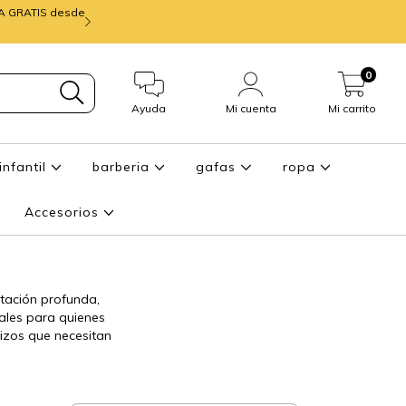
IA GRATIS desde
mira ENTREGA de
0
Ayuda
Mi cuenta
Mi carrito
infantil
barberia
gafas
ropa
Accesorios
tación profunda,
eales para quienes
rizos que necesitan