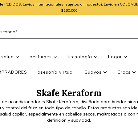
e PEDIDOS. Envíos Internacionales (sujetos a impuesto). Envío en COLOMB
$250,000
salud
perfumes
tecnología
hogar
OMPRADORES
asesoría virtual
Guayos
Crocs
Skafe Keraform
ea de acondicionadores Skafe Keraform, diseñada para brindar hidra
va y control del frizz en todo tipo de cabello. Estos productos son id
salud capilar, especialmente en cabellos secos, maltratados o con 
definición y suavidad.