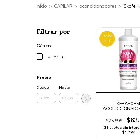
Inicio
>
CAPILAR
>
acondicionadores
>
Skafe K
Filtrar por
16
%
OFF
Género
Mujer (1)
Precio
Desde
Hasta
KERAFORM
ACONDICIONADO
MIS RIZOS 5
$63
$75.999
36
cuotas sin inter
$1.778