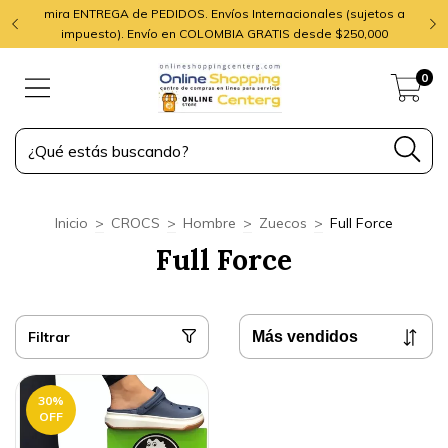
mira ENTREGA de PEDIDOS. Envíos Internacionales (sujetos a
impuesto). Envío en COLOMBIA GRATIS desde $250,000
0
Inicio
>
CROCS
>
Hombre
>
Zuecos
>
Full Force
Full Force
Filtrar
30
%
OFF