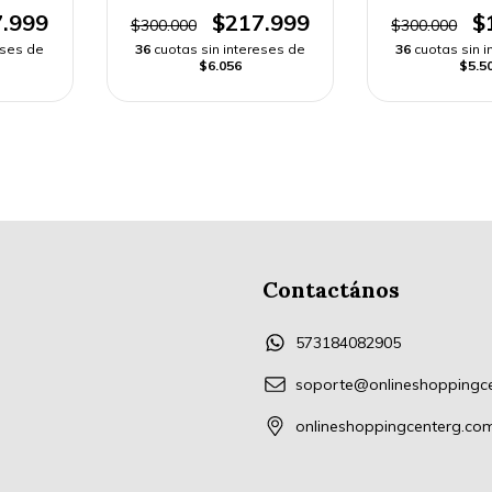
 RÁPIDO
HOMBRE | ENVÍO RÁPIDO
ENVÍO R
.999
$217.999
$
$300.000
$300.000
eses de
36
cuotas sin intereses de
36
cuotas sin 
$6.056
$5.5
Contactános
573184082905
soporte@onlineshoppingc
onlineshoppingcenterg.co