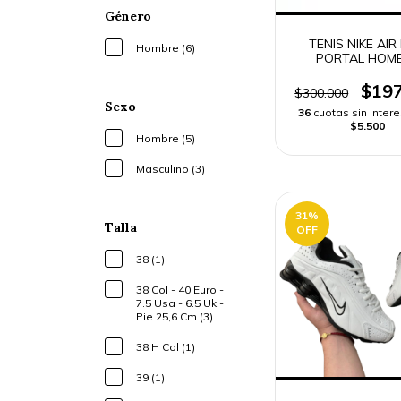
Género
TENIS NIKE AIR
Hombre (6)
PORTAL HOM
$197
$300.000
Sexo
36
cuotas sin inter
$5.500
Hombre (5)
Masculino (3)
31
%
Talla
OFF
38 (1)
38 Col - 40 Euro -
7.5 Usa - 6.5 Uk -
Pie 25,6 Cm (3)
38 H Col (1)
39 (1)