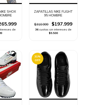
NIKE SHOX
ZAPATILLAS NIKE FLIGHT
HOMBRE
95 HOMBRE
265.999
$197.999
$310.999
intereses de
36
cuotas sin intereses de
89
$5.500
31
%
OFF