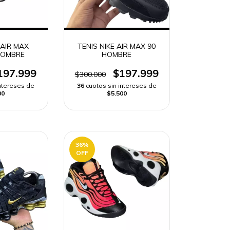
 AIR MAX
TENIS NIKE AIR MAX 90
HOMBRE
HOMBRE
197.999
$197.999
$300.000
intereses de
36
cuotas sin intereses de
00
$5.500
36
%
OFF