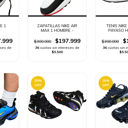
E 1
ZAPATILLAS NIKE AIR
TENIS NIKE
MAX 1 HOMBRE -
PAYASO 
.999
$197.999
$
$300.000
$300.000
eses de
36
cuotas sin intereses de
36
cuotas sin 
$5.500
$5.5
25
%
25
%
OFF
OFF