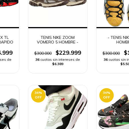
OX TL
TENIS NIKE ZOOM
- TENIS NIK
RAPIDO
VOMERO 5 HOMBRE -
HOMBR
.999
$229.999
$
$300.000
$300.000
eses de
36
cuotas sin intereses de
36
cuotas sin 
$6.389
$5.5
34
%
34
%
OFF
OFF