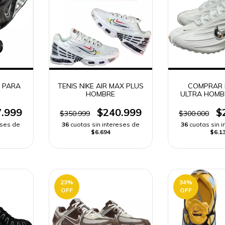
X PARA
TENIS NIKE AIR MAX PLUS
COMPRAR N
HOMBRE
ULTRA HOMBR
RÁPI
.999
$240.999
$
$350.999
$300.000
eses de
36
cuotas sin intereses de
36
cuotas sin 
$6.694
$6.1
23
%
34
%
OFF
OFF