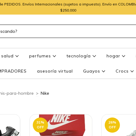
e PEDIDOS. Envíos Internacionales (sujetos a impuesto). Envío en COLOMB
$250,000
salud
perfumes
tecnología
hogar
OMPRADORES
asesoría virtual
Guayos
Crocs
nis-para-hombre
>
Nike
31
%
26
%
OFF
OFF