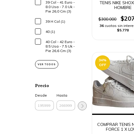
TENIS NIKE SHO
39 Col - 41 Euro -
8.0 Usa - 7.0 Uk -
HOMBRE
Pie 26,0 Cm (3)
$207
$300.000
39 H Col (1)
36
cuotas sin inter
$5.778
40 (1)
40 Col - 42 Euro -
8.5 Usa - 7.5 Uk -
Pie 26,6 Cm (3)
34
%
OFF
VER TODOS
Precio
Desde
Hasta
COMPRAR TENIS N
FORCE 1 X LO