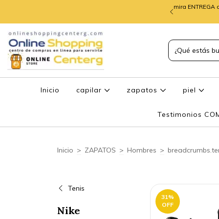
mira ENTREGA d
TREGA de PEDIDOS
Inicio
capilar
zapatos
piel
Testimonios C
Inicio
>
ZAPATOS
>
Hombres
>
breadcrumbs.te
Tenis
31
%
OFF
Nike