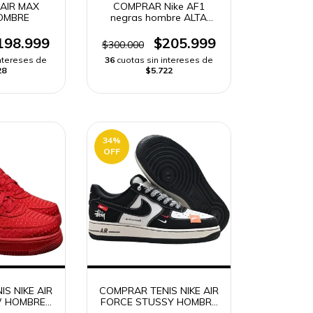
 AIR MAX
COMPRAR Nike AF1
OMBRE
negras hombre ALTA
GAMA | ENVÍO RÁPIDO
198.999
$205.999
$300.000
intereses de
36
cuotas sin intereses de
28
$5.722
34
%
OFF
S NIKE AIR
COMPRAR TENIS NIKE AIR
 HOMBRE |
FORCE STUSSY HOMBRE