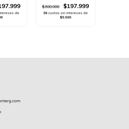
ÁPIDO
| ENVÍO RÁPIDO
197.999
$197.999
$300.000
intereses de
36
cuotas sin intereses de
00
$5.500
enterg.com
m