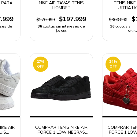
X PARA
NIKE AIR TAVAS TENIS
TENIS NIKE
HOMBRE
ULTRA H
.999
$197.999
$
$270.999
$300.000
eses de
36
cuotas sin intereses de
36
cuotas sin 
$5.500
$5.5
27
%
34
%
OFF
OFF
IKE AIR
COMPRAR TENIS NIKE AIR
COMPRAR TENI
UIS
FORCE 1 LOW NEGRAS
FORCE 1 LOW