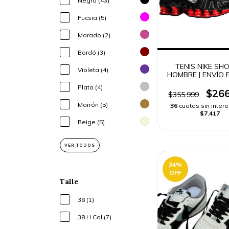
Negro (43)
Fucsia (5)
Morado (2)
Bordó (3)
TENIS NIKE SH
Violeta (4)
HOMBRE | ENVÍO 
Plata (4)
$266
$355.999
Marrón (5)
36
cuotas sin inter
$7.417
Beige (5)
VER TODOS
34
%
OFF
Talle
38 (1)
38 H Col (7)