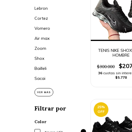
Lebron
Cortez
Vomero
Air max
Zoom
TENIS NIKE SHO
HOMBRE
Shox
$207
$300.000
Bailleli
36
cuotas sin inter
$5.778
Sacai
VER MÁS
25
%
Filtrar por
OFF
Color