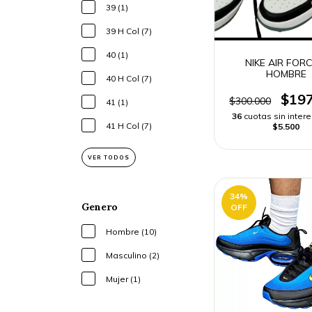
39 (1)
39 H Col (7)
40 (1)
NIKE AIR FORC
HOMBRE
40 H Col (7)
$197
$300.000
41 (1)
36
cuotas sin inter
41 H Col (7)
$5.500
VER TODOS
34
%
Genero
OFF
Hombre (10)
Masculino (2)
Mujer (1)