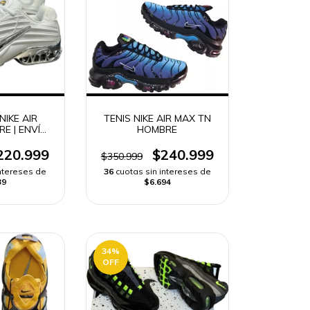
IKE AIR
TENIS NIKE AIR MAX TN
E | ENVÍO
HOMBRE
DO
220.999
$240.999
$350.999
intereses de
36
cuotas sin intereses de
39
$6.694
34
%
OFF