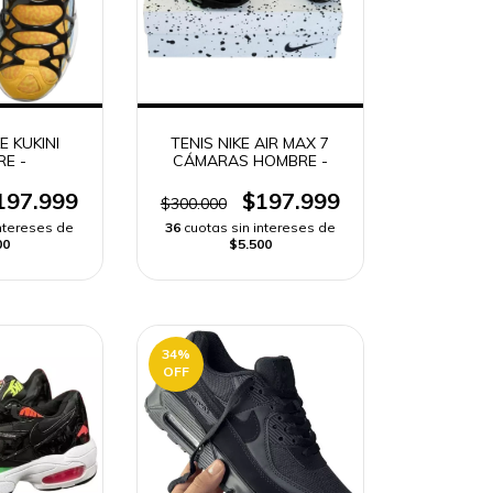
E KUKINI
TENIS NIKE AIR MAX 7
E -
CÁMARAS HOMBRE -
197.999
$197.999
$300.000
intereses de
36
cuotas sin intereses de
00
$5.500
34
%
OFF