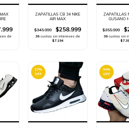
 MAX
ZAPATILLAS CB 34 NIKE
ZAPATILLAS 
BRE
AIR MAX
GUSANO 
.999
$258.999
$
$345.999
$355.999
eses de
36
cuotas sin intereses de
36
cuotas sin 
$7.194
$7.3
27
%
34
%
OFF
OFF