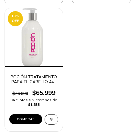
13
%
OFF
POCIÓN TRATAMIENTO
PARA EL CABELLO 440
ML -
$65.999
$76.000
36
cuotas sin intereses de
$1.833