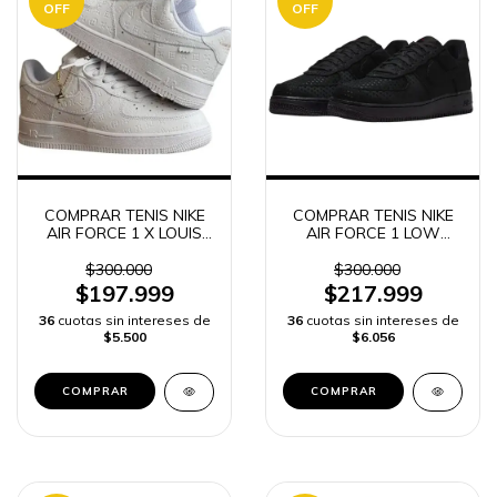
OFF
OFF
COMPRAR TENIS NIKE
COMPRAR TENIS NIKE
AIR FORCE 1 X LOUIS
AIR FORCE 1 LOW
VUITTON | ENVÍO
NEGRAS HOMBRE |
RÁPIDO
ENVÍO RÁPIDO
$300.000
$300.000
$197.999
$217.999
36
cuotas sin intereses de
36
cuotas sin intereses de
$5.500
$6.056
COMPRAR
COMPRAR