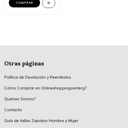
COMPRAR
Otras páginas
Política de Devolución y Reembolso
Cómo Comprar en Onlineshoppingcenterg?
Quiénes Somos?
Contacto
Guía de tallas Zapatos Hombre y Mujer