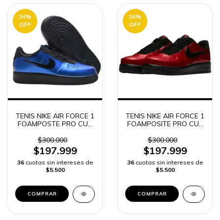
34
%
34
%
OFF
OFF
TENIS NIKE AIR FORCE 1
TENIS NIKE AIR FORCE 1
FOAMPOSTE PRO CUP
FOAMPOSITE PRO CUP
AZUL HOMBRE | ENVIO
GYM RED HOMBRE
RAPIDO
NEGRO | ENVIO RAPIDO
$300.000
$300.000
$197.999
$197.999
36
cuotas sin intereses de
36
cuotas sin intereses de
$5.500
$5.500
COMPRAR
COMPRAR