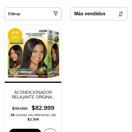
Filtrar
11
%
OFF
ACONDICIONADOR
RELAJANTE ORIGINAL
AFRICAN PRIDE
COLOMBIA | ENVÍO
$82.999
$93.000
RÁPIDO -
36
cuotas sin intereses de
$2.306