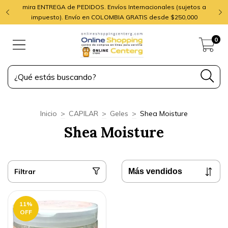
mira ENTREGA de PEDIDOS. Envíos Internacionales (sujetos a
impuesto). Envío en COLOMBIA GRATIS desde $250,000
0
Inicio
>
CAPILAR
>
Geles
>
Shea Moisture
Shea Moisture
Filtrar
11
%
OFF