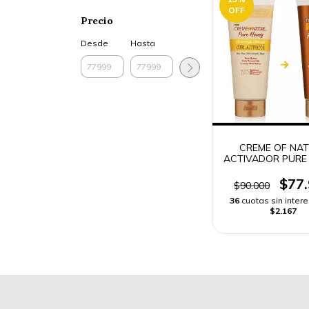
OFF
Precio
Desde
Hasta
CREME OF NA
ACTIVADOR PURE
310 ml -
$77
$90.000
36
cuotas sin inter
$2.167