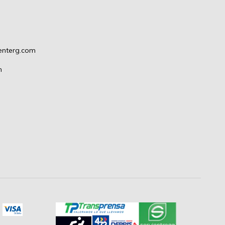
enterg.com
m