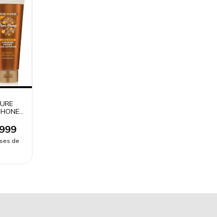
TURE
 HONEY
.999
eses de