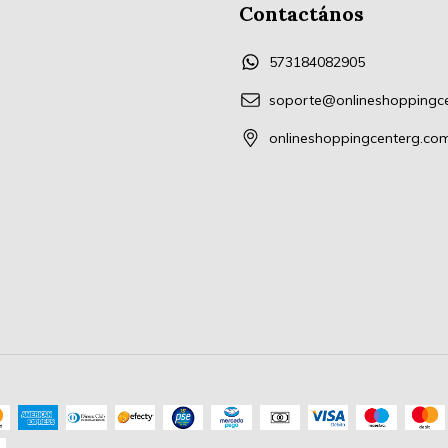
Contactános
573184082905
soporte@onlineshoppingc
onlineshoppingcenterg.co