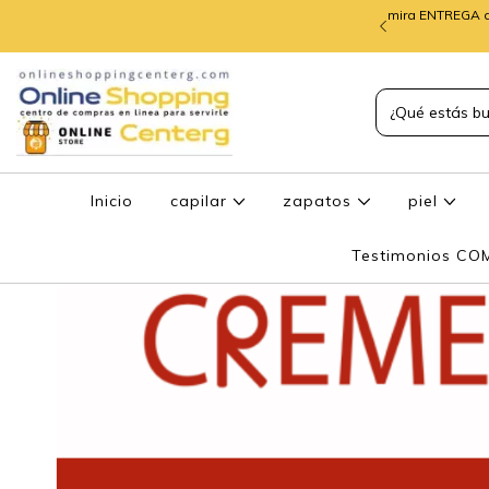
mira ENTREGA d
TREGA de PEDIDOS
Inicio
capilar
zapatos
piel
Testimonios C