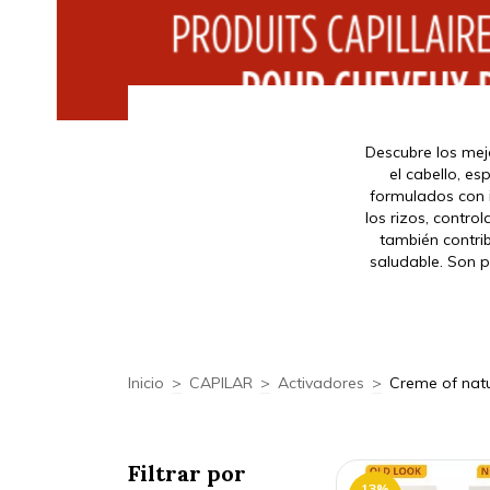
Descubre los mejo
el cabello, e
formulados con i
los rizos, control
también contri
saludable. Son p
Inicio
>
CAPILAR
>
Activadores
>
Creme of nat
Filtrar por
13
%