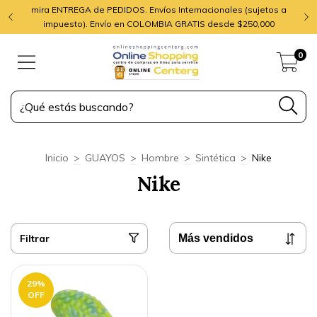
mira ENTREGA de PEDIDOS. Envíos Internacionales (sujetos a
impuesto). Envío en COLOMBIA GRATIS desde $250,000
0
Inicio
>
GUAYOS
>
Hombre
>
Sintética
>
Nike
Nike
Filtrar
29
%
OFF