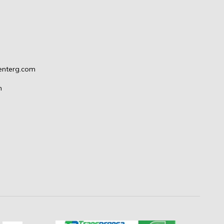
enterg.com
m