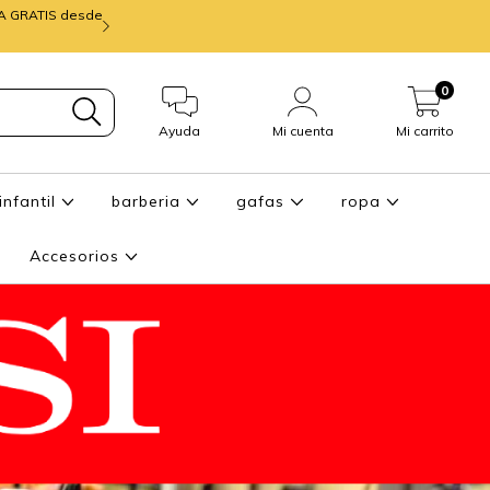
IA GRATIS desde
mira ENTREGA de
0
Ayuda
Mi cuenta
Mi carrito
infantil
barberia
gafas
ropa
Accesorios