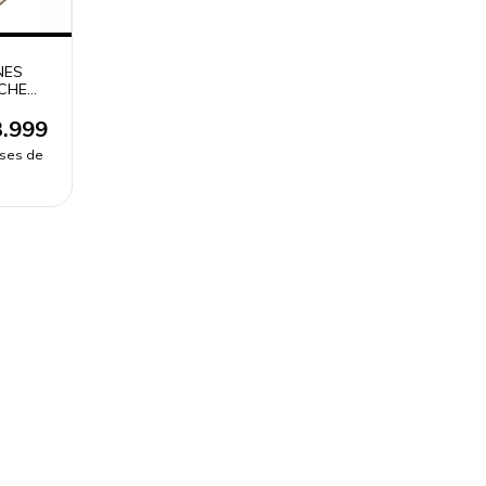
NES
CHE
.999
eses de