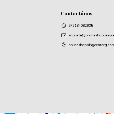
Contactános
573184082905
soporte@onlineshoppingc
onlineshoppingcenterg.co