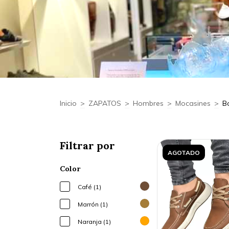
Inicio
>
ZAPATOS
>
Hombres
>
Mocasines
>
B
Filtrar por
AGOTADO
Color
Café (1)
Marrón (1)
Naranja (1)