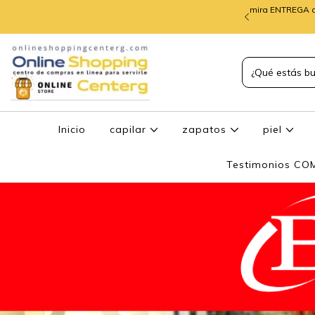
mira ENTREGA d
TREGA de PEDIDOS
Inicio
capilar
zapatos
piel
Testimonios C