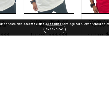
NDI
CAMISETA JORDAN LOS
CAMISETA 
ar por este sitio
aceptás el uso de cookies
para agilizar tu experiencia de 
BRE
ANGELES LAKERS
PLAYERA 
ENTENDIDO
.999
$88.999
$
$115.999
$115.999
eses de
36
cuotas sin intereses de
36
cuotas sin 
$2.472
$2.4
Contactános
573184082905