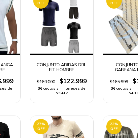
OFF
OFF
 MANGA
CONJUNTO ADIDAS DRI-
CONJUNTO
RE -
FIT HOMBRE
GABBANA 
.999
$122.999
$
$180.000
$185.999
eses de
36
cuotas sin intereses de
36
cuotas sin 
$3.417
$4.1
27
%
22
%
OFF
OFF