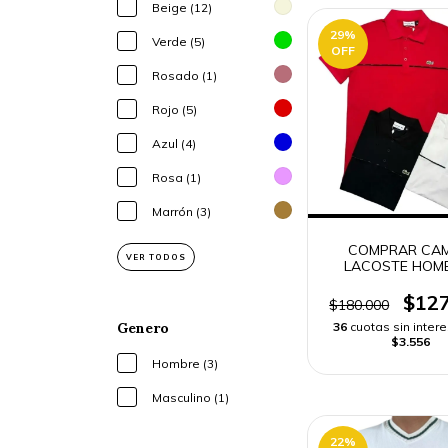
Beige (12)
29
%
Verde (5)
OFF
Rosado (1)
Rojo (5)
Azul (4)
Rosa (1)
Marrón (3)
COMPRAR CAM
VER TODOS
LACOSTE HOMB
ENVÍO RÁPI
$127
$180.000
Genero
36
cuotas sin inter
$3.556
Hombre (3)
Masculino (1)
22
%