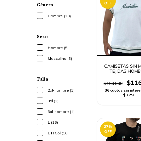
OFF
Género
Hombre (10)
Sexo
Hombre (5)
Masculino (3)
CAMISETAS SIN
TEJIDAS HOMB
Talla
$116
$150.000
36
cuotas sin inter
2xl-hombre (1)
$3.250
3xl (2)
3xl-hombre (1)
L (16)
27
%
OFF
L H Col (10)