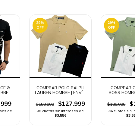
29
%
29
%
OFF
OFF
LCE &
COMPRAR POLO RALPH
COMPRAR C
BRE
LAUREN HOMBRE | ENVÍO
BOSS HOMBR
RÁPIDO
RÁPI
.999
$127.999
$
$180.000
$180.000
eses de
36
cuotas sin intereses de
36
cuotas sin 
$3.556
$3.5