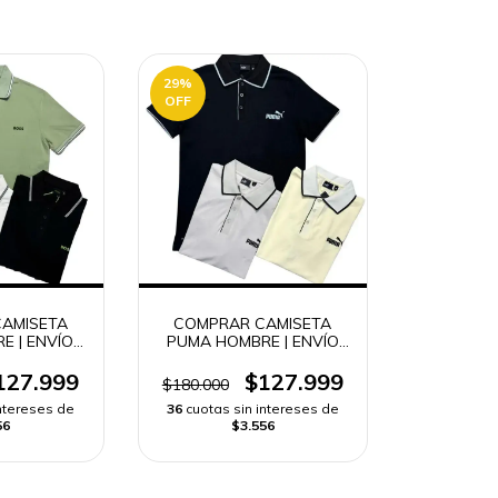
29
%
OFF
AMISETA
COMPRAR CAMISETA
E | ENVÍO
PUMA HOMBRE | ENVÍO
DO
RÁPIDO
127.999
$127.999
$180.000
intereses de
36
cuotas sin intereses de
56
$3.556