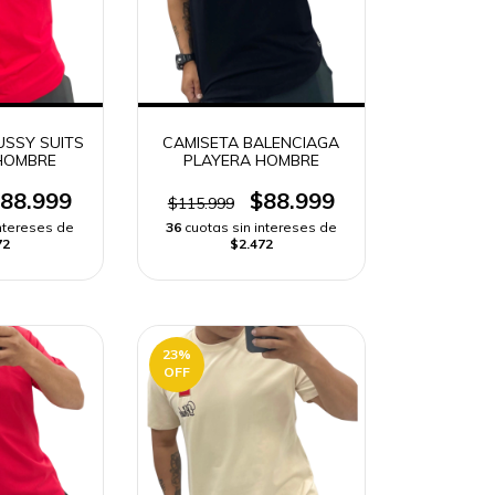
USSY SUITS
CAMISETA BALENCIAGA
HOMBRE
PLAYERA HOMBRE
88.999
$88.999
$115.999
intereses de
36
cuotas sin intereses de
72
$2.472
23
%
OFF