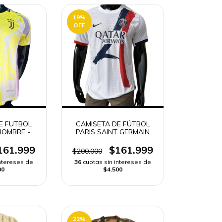
19
%
OFF
E FUTBOL
CAMISETA DE FÚTBOL
HOMBRE -
PARIS SAINT GERMAIN
VISITANTE HOMBRE -
161.999
$161.999
$200.000
intereses de
36
cuotas sin intereses de
00
$4.500
22
%