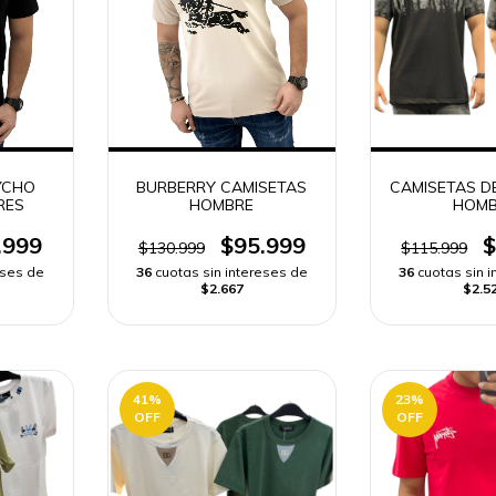
YCHO
BURBERRY CAMISETAS
CAMISETAS D
RES
HOMBRE
HOMB
.999
$95.999
$
$130.999
$115.999
eses de
36
cuotas sin intereses de
36
cuotas sin 
$2.667
$2.5
41
%
23
%
OFF
OFF