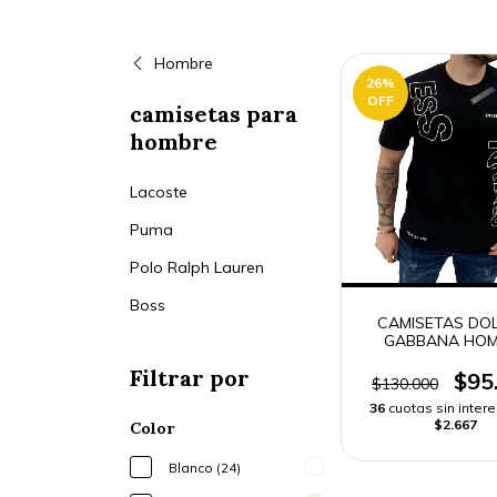
Hombre
26
%
OFF
camisetas para
hombre
Lacoste
Puma
Polo Ralph Lauren
Boss
CAMISETAS DO
GABBANA HOM
Filtrar por
$95
$130.000
36
cuotas sin inter
$2.667
Color
Blanco (24)