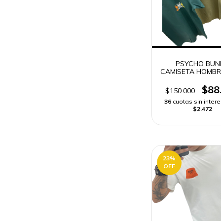
PSYCHO BUN
CAMISETA HOMBR
FRIA
$88
$150.000
36
cuotas sin inter
$2.472
23
%
OFF