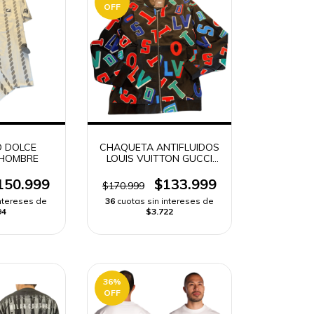
OFF
 DOLCE
CHAQUETA ANTIFLUIDOS
HOMBRE
LOUIS VUITTON GUCCI
HOMBRE
150.999
$133.999
$170.999
intereses de
36
cuotas sin intereses de
94
$3.722
36
%
OFF