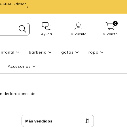
IA GRATIS desde
mira ENTREGA de
0
Ayuda
Mi cuenta
Mi carrito
infantil
barberia
gafas
ropa
Accesorios
n declaraciones de