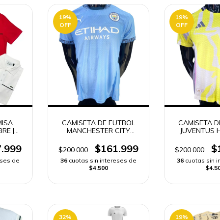
19
%
19
%
OFF
OFF
ISA
CAMISETA DE FUTBOL
CAMISETA D
RE |
MANCHESTER CITY
JUVENTUS 
DO
HOMBRE -
.999
$161.999
$
$200.000
$200.000
eses de
36
cuotas sin intereses de
36
cuotas sin 
$4.500
$4.5
32
%
19
%