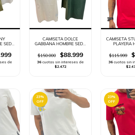
NY
CAMISETA DOLCE
CAMISETA ST
E SEDA
GABBANA HOMBRE SEDA
PLAYERA 
FRIA
.999
$88.999
$
$150.000
$115.999
eses de
36
cuotas sin intereses de
36
cuotas sin 
$2.472
$2.4
23
%
23
%
OFF
OFF