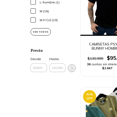
L-hombre (1)
M (16)
M H Col (10)
VER TODOS
CAMISETAS PS
BUNNY HOMB
Precio
$95
$130.999
Desde
Hasta
36
cuotas sin inter
$2.667
41
%
OFF