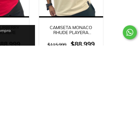
BURBERRY
CAMISETA MONACO
compra.
HOMBRE
RHUDE PLAYERA
HOMBRE
88.999
$88.999
$115.999
intereses de
36
cuotas sin intereses de
72
$2.472