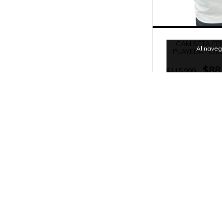
CAMISETA FE
Al naveg
PLAYERA HOM
$88
$115.999
36
cuotas sin inter
$2.472
Otras páginas
Política de Devolución y Reembolso