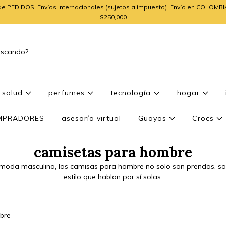
e PEDIDOS. Envíos Internacionales (sujetos a impuesto). Envío en COLOMB
$250,000
salud
perfumes
tecnología
hogar
OMPRADORES
asesoría virtual
Guayos
Crocs
camisetas para hombre
 moda masculina, las camisas para hombre no solo son prendas, so
estilo que hablan por sí solas.
bre