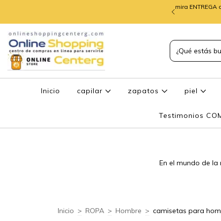
mira ENTREGA d
TREGA de PEDIDOS
Inicio
capilar
zapatos
piel
Testimonios C
En el mundo de la
Inicio
>
ROPA
>
Hombre
>
camisetas para hom