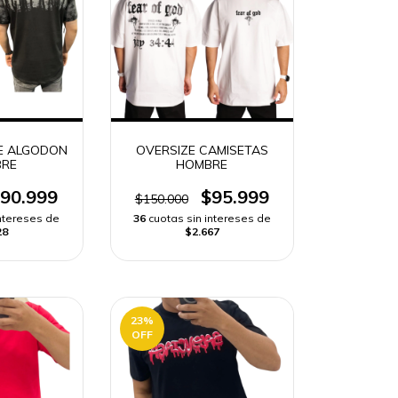
E ALGODON
OVERSIZE CAMISETAS
RE
HOMBRE
90.999
$95.999
$150.000
intereses de
36
cuotas sin intereses de
28
$2.667
23
%
OFF