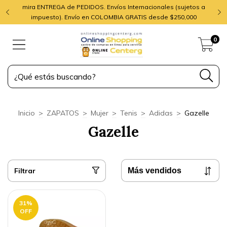
mira ENTREGA de PEDIDOS. Envíos Internacionales (sujetos a
impuesto). Envío en COLOMBIA GRATIS desde $250,000
0
Inicio
>
ZAPATOS
>
Mujer
>
Tenis
>
Adidas
>
Gazelle
Gazelle
Filtrar
31
%
OFF