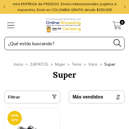
mira ENTREGA de PEDIDOS. Envíos Internacionales (sujetos a
impuesto). Envío en COLOMBIA GRATIS desde $250,000
0
Inicio
>
ZAPATOS
>
Mujer
>
Tenis
>
Vans
>
Super
Super
Filtrar
34
%
OFF