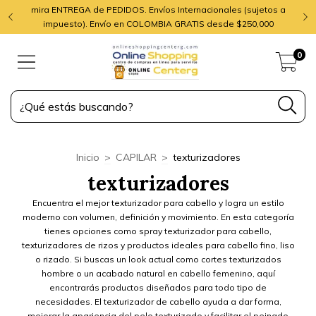
mira ENTREGA de PEDIDOS. Envíos Internacionales (sujetos a
impuesto). Envío en COLOMBIA GRATIS desde $250,000
0
Inicio
>
CAPILAR
>
texturizadores
texturizadores
Encuentra el mejor texturizador para cabello y logra un estilo
moderno con volumen, definición y movimiento. En esta categoría
tienes opciones como spray texturizador para cabello,
texturizadores de rizos y productos ideales para cabello fino, liso
o rizado. Si buscas un look actual como cortes texturizados
hombre o un acabado natural en cabello femenino, aquí
encontrarás productos diseñados para todo tipo de
necesidades. El texturizador de cabello ayuda a dar forma,
mejorar la apariencia del pelo texturizado y facilitar el peinado