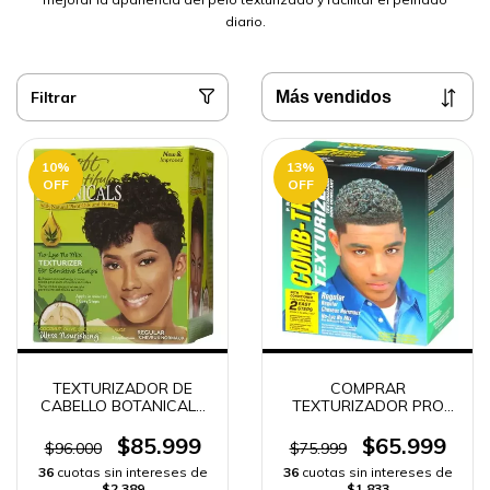
diario.
Filtrar
10
%
13
%
OFF
OFF
TEXTURIZADOR DE
COMPRAR
CABELLO BOTANICALS
TEXTURIZADOR PRO
TEXTURIZER
LINE ORIGINAL SUAVIZA
Y DESENREDA | ENVÍO
$85.999
$65.999
$96.000
$75.999
RÁPIDO.
36
cuotas sin intereses de
36
cuotas sin intereses de
$2.389
$1.833